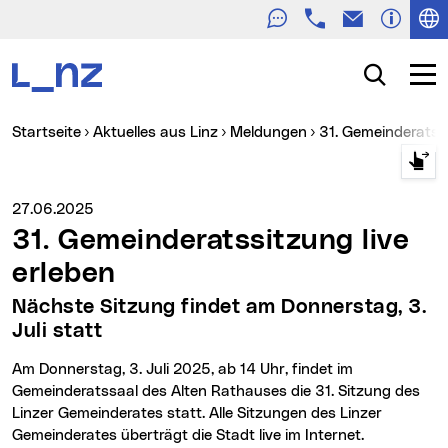
Telefon
E-Mail
Zur Navigation
Zum Inhalt
Zur Suche
Suche
Navig
Sie sind hier:
Startseite
Aktuelles aus Linz
Meldungen
31. Gemeinderatss
Medienservice vom:
27.06.2025
31. Gemeinderatssitzung live
erleben
Nächste Sitzung findet am Donnerstag, 3.
Juli statt
Am Donnerstag, 3. Juli 2025, ab 14 Uhr, findet im
Gemeinderatssaal des Alten Rathauses die 31. Sitzung des
Linzer Gemeinderates statt. Alle Sitzungen des Linzer
Gemeinderates überträgt die Stadt live im Internet.