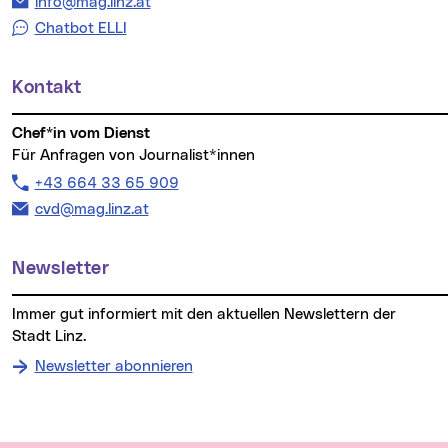
E-Mail Adresse:
info@mag.linz.at
Chatbot ELLI
Kontakt
Chef*in vom Dienst
Für Anfragen von Journalist*innen
Telefon:
+43 664 33 65 909
E-Mail Adresse:
cvd@mag.linz.at
Newsletter
Immer gut informiert mit den aktuellen Newslettern der
Stadt Linz.
Newsletter abonnieren