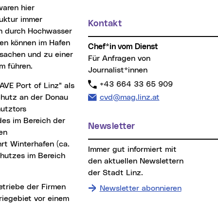
aren hier
ruktur immer
Kontakt
n durch Hochwasser
en können im Hafen
Chef*in vom Dienst
rsachen und zu einer
Für Anfragen von
m führen.
Journalist*innen
Telefon:
+43 664 33 65 909
E-Mail Adresse:
chutz an der Donau
cvd@mag.linz.at
hutztors
des im Bereich der
Newsletter
en
t Winterhafen (ca.
Immer gut informiert mit
hutzes im Bereich
den aktuellen Newslettern
der Stadt Linz.
Newsletter abonnieren
iegebiet vor einem