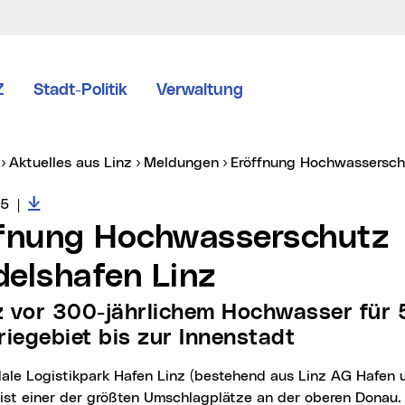
Z
Stadt-Politik
Verwaltung
er:
Aktuelles aus Linz
Meldungen
Eröffnung Hochwassersch
Downloads zur Meldung
vice vom:
25
|
elshafen Linz
riegebiet bis zur Innenstadt
 ist einer der größten Umschlagplätze an der oberen Donau. 