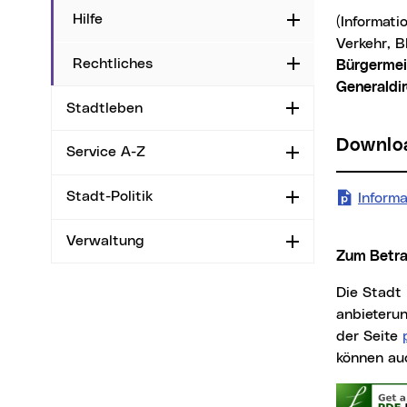
Hilfe
Aufklappen
(Informat
Verkehr, 
Rechtliches
Aufklappen
Bürgermei
Generaldi
Stadtleben
Aufklappen
Downl
Service A-Z
Aufklappen
Stadt-Politik
Aufklappen
Inform
Verwaltung
Aufklappen
Zum Betr
Die Stad
anbieteru
der Seite
können au