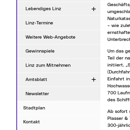
Geschäfts
Lebendiges Linz
Aufklappen
umgeschlag
Naturkata
Linz-Termine
– wie zul
ernsthafte
Weitere Web-Angebote
Unterbrech
Um das gesamte Gebiet nachhaltig abzusichern, wurde das Projekt "SAVE Port of Linz" als
Gewinnspiele
Teil der 
initiiert.
Linz zum Mitnehmen
(Durchfahr
Einfahrt i
Amtsblatt
Aufklappen
Hochwasse
700 Laufm
Newsletter
des Schiff
Stadtplan
Ab sofort schützen diese Maßnahmen den Linzer Handelshafen, die Betriebe der Firmen
Plasser &
Kontakt
300-jährl