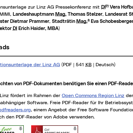
in
ionsunterlage zur Linz AG Pressekonferenz mit
DI
Vera Hofb
BMIMI,
Landeshauptmann
Mag.
Thomas Stelzer
,
Landesrat S
a
ster Dietmar Prammer
,
Stadträtin
Mag.
Eva Schobesberge
rektor
DI
Erich Haider, MBA
)
oads
ationsunterlage der Linz AG
(PDF | 541
KB
| Deutsch)
achten von PDF-Dokumenten benötigen Sie einen PDF-
Reade
t Linz fördert im Rahmen der
Open Commons Region Linz
den
nabhängiger Software. Freie PDF-
Reader
für Ihr Betriebssys
pdfreaders.org
(neues Fenster)
, einem Angebot der
Free Software Foundatio
ch den PDF-Reader von Adobe verwenden.