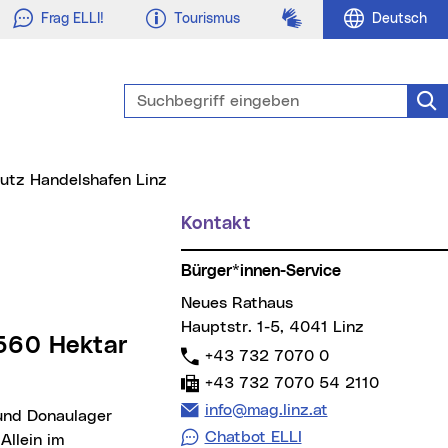
Gebärdensprache
Frag ELLI!
Tourismus
Deutsch
Suchbegriff eingeben
Suc
utz Handelshafen Linz
Kontakt
Weitere Informationen
Bürger*innen-Service
Neues Rathaus
Hauptstr. 1-5, 4041 Linz
Telefon:
+43 732 7070 0
Fax:
+43 732 7070 54 2110
E-Mail Adresse:
info@mag.linz.at
Chatbot ELLI
Allein im