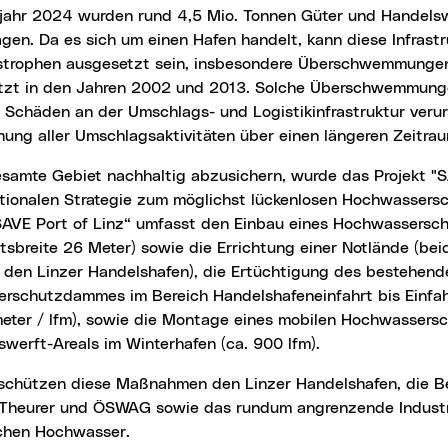
jahr 2024 wurden rund 4,5 Mio. Tonnen Güter und Handelsw
en. Da es sich um einen Hafen handelt, kann diese Infrast
strophen ausgesetzt sein, insbesondere Überschwemmunge
etzt in den Jahren 2002 und 2013. Solche Überschwemmung
 Schäden an der Umschlags- und Logistikinfrastruktur veru
ung aller Umschlagsaktivitäten über einen längeren Zeitrau
nationalen Strategie zum möglichst lückenlosen Hochwassers
 „SAVE Port of Linz“ umfasst den Einbau eines Hochwassersc
tsbreite 26 Meter) sowie die Errichtung einer Notlände (bei
n den Linzer Handelshafen), die Ertüchtigung des bestehend
rschutzdammes im Bereich Handelshafeneinfahrt bis Einfahr
eter / lfm), sowie die Montage eines mobilen Hochwassersc
swerft-Areals im Winterhafen (ca. 900 lfm).
 Theurer und ÖSWAG sowie das rundum angrenzende Industr
ichen Hochwasser.