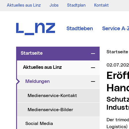
Aktuelles aus Linz
Jobs
Stadtplan
Kontakt
Zur Navigation
Zum Inhalt
Zur Suche
Stadtleben
Service A-
Sie sind hi
Startseite
Startseite
Zuklappen
Medienser
02.07.20
Aktuelles aus Linz
Zuklappen
Eröffnung Hochwasserschutz
(aktueller Menüpunkt)
Meldungen
Zuklappen
Hand
Medienservice-Kontakt
Schutz vor 300-jährlichem Hochwasser für 560 Hektar
Indust
Medienservice-Bilder
Der trimodale Logistikpark Hafen Linz (bestehend aus Linz AG Hafen und Donaulager
Social Media
Logistics)