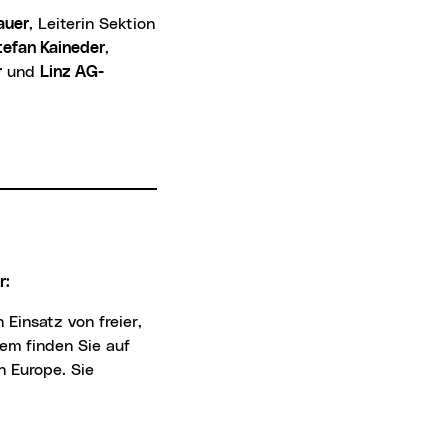
auer
, Leiterin Sektion
tefan Kaineder
,
r
und
Linz AG-
r:
 Einsatz von freier,
tem finden Sie auf
n Europe
. Sie