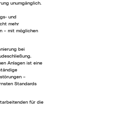
erung unumgänglich.
gs- und
icht mehr
n – mit möglichen
udeschließung.
hen Anlagen ist eine
ständige
sstörungen –
ernsten Standards