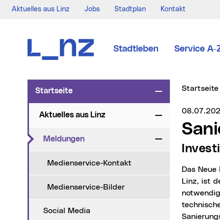
Aktuelles aus Linz
Jobs
Stadtplan
Kontakt
Zur Navigation
Zum Inhalt
Zur Suche
Stadtleben
Service A-
Sie sind hi
Startseite
Startseite
Zuklappen
Medienser
08.07.20
Aktuelles aus Linz
Zuklappen
San
(aktueller Menüpunkt)
Meldungen
Zuklappen
Invest
Medienservice-Kontakt
Das Neue Rathaus, seit seiner Eröffnung 1985 zentraler Verwaltungsstandort der Stadt
Linz, ist 
Medienservice-Bilder
notwendig
technisch
Social Media
Sanierung