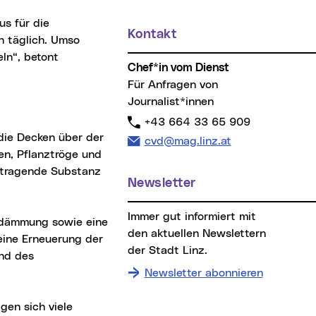
Kontakt
n täglich. Umso
eln“, betont
Chef*in vom Dienst
Für Anfragen von
Journalist*innen
Telefon:
+43 664 33 65 909
die Decken über der
E-Mail Adresse:
cvd@mag.linz.at
en, Pflanztröge und
e tragende Substanz
Newsletter
Immer gut informiert mit
ndämmung sowie eine
den aktuellen Newslettern
ine Erneuerung der
der Stadt Linz.
und des
Newsletter abonnieren
en sich viele