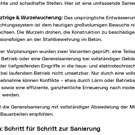
chte und schadhafte Stellen. Hier ist eine umfassende Sani
nztröge & Wurzelwucherung:
Das ursprüngliche Entwässerun
chtungssystem ist dem heutigen großvolumigen Bewuchs n
chsen. Die Wurzeln drohen, die Konstruktion zu beschädige
osionsfolgen an der Stahlbewehrung im Beton.
 Betrieb oder eine Generalsanierung bei vollständiger Gebä
er tiefgreifenden Eingriffe in die haus- und elektrotechnisc
bei laufendem Betrieb nicht umsetzbar. Nur durch eine voll
iebnahme können Konflikte – etwa durch Lärm oder Betrieb
 sowie eine effiziente, ganzheitliche Erneuerung nach mod
t werden.
 Bauarbeiten empfohlen.
an: Schritt für Schritt zur Sanierung