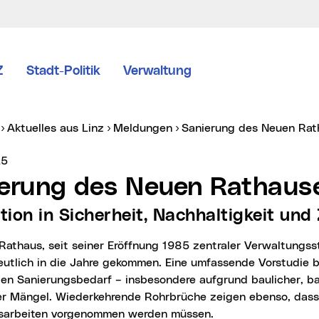
Z
Stadt-Politik
Verwaltung
er:
Aktuelles aus Linz
Meldungen
Sanierung des Neuen Ra
vice vom:
25
ierung des Neuen Rathaus
ition in Sicherheit, Nachhaltigkeit und
deutlich in die Jahre gekommen. Eine umfassende Vorstudie 
en Sanierungsbedarf – insbesondere aufgrund baulicher, ba
er Mängel. Wiederkehrende Rohrbrüche zeigen ebenso, dass
sarbeiten vorgenommen werden müssen.