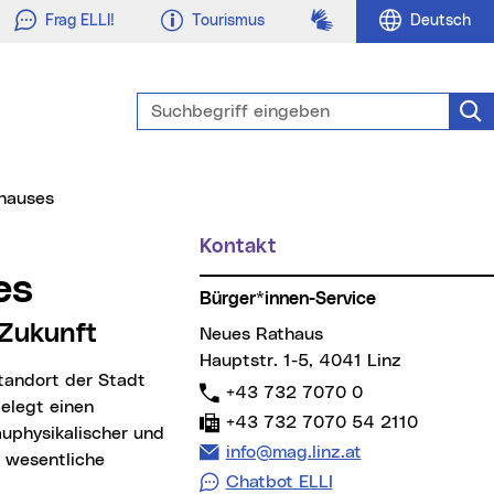
Gebärdensprache
Frag ELLI!
Tourismus
Deutsch
Suchbegriff eingeben
Suc
thauses
Kontakt
Weitere Informationen
es
Bürger*innen-Service
 Zukunft
Neues Rathaus
Hauptstr. 1-5, 4041 Linz
Telefon:
+43 732 7070 0
belegt einen
Fax:
+43 732 7070 54 2110
uphysikalischer und
E-Mail Adresse:
info@mag.linz.at
 wesentliche
Chatbot ELLI