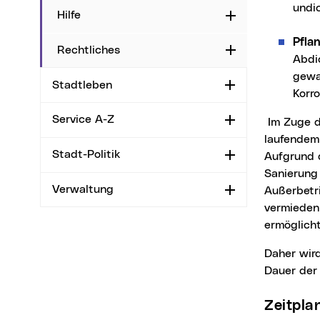
undi
Hilfe
Aufklappen
Pfla
Rechtliches
Aufklappen
Abdi
gewa
Stadtleben
Aufklappen
Korr
Service A-Z
Aufklappen
Im Zuge der Vorplanungen wurden zwei Varianten geprüft: eine Teilsanierung bei
laufendem
Stadt-Politik
Aufklappen
Aufgrund d
Sanierung 
Verwaltung
Aufklappen
Außerbetr
vermieden
ermöglich
Daher wird die Generalsanierung mit vollständiger Absiedelung der Mitarbeitenden für die
Dauer der
Zeitpl