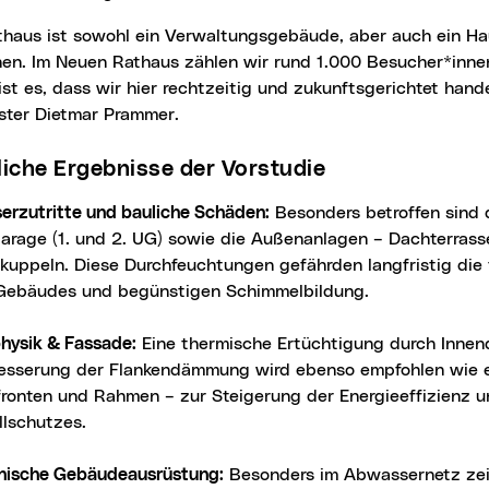
nen. Im Neuen Rathaus zählen wir rund 1.000 Besucher*inne
ist es, dass wir hier rechtzeitig und zukunftsgerichtet hand
ster Dietmar Prammer.
tliche Ergebnisse der Vorstudie
erzutritte und bauliche Schäden:
Besonders betroffen sind 
garage (1. und 2. UG) sowie die Außenanlagen – Dachterrass
tkuppeln. Diese Durchfeuchtungen gefährden langfristig di
Gebäudes und begünstigen Schimmelbildung.
hysik & Fassade:
Eine thermische Ertüchtigung durch Inne
esserung der Flankendämmung wird ebenso empfohlen wie e
fronten und Rahmen – zur Steigerung der Energieeffizienz 
llschutzes.
nische Gebäudeausrüstung:
Besonders im Abwassernetz zeig