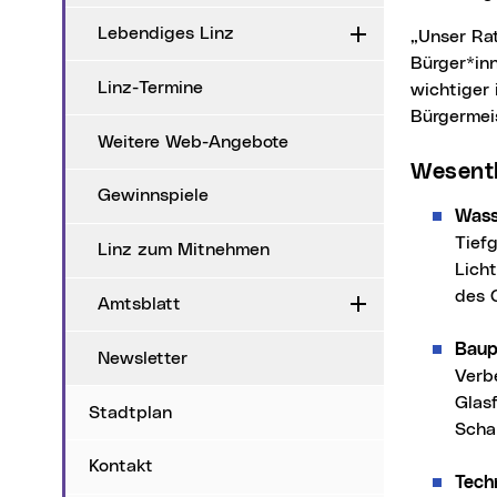
Lebendiges Linz
Aufklappen
„Unser Rathaus ist sowohl ein Verwaltungsgebäude, aber auch ein Haus für die
Bürger*in
Linz-Termine
wichtiger 
Bürgermei
Weitere Web-Angebote
Wesen
Gewinnspiele
Wass
Tief
Linz zum Mitnehmen
Lich
des 
Amtsblatt
Aufklappen
Baup
Newsletter
Verb
Glas
Stadtplan
Scha
Kontakt
Tech