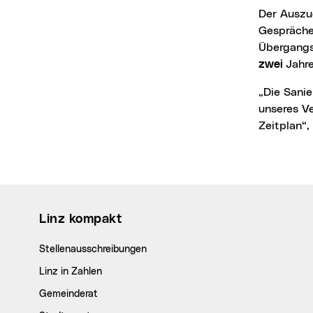
Der Auszug aus dem Neuen Rathaus sowie der Sanierungsbeginn sollen 2030 erfolgen. In
Gespräche
Übergangs
zwei
Jahre
„Die Sanierung ist eine Investition in die Sicherheit, Funktionalität und Zukunftsfähigkeit
unseres Ve
Zeitplan“
Wichtige Links
Linz kompakt
Stellenausschreibungen
Linz in Zahlen
Gemeinderat