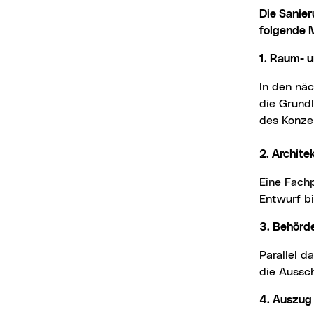
Die Sanierung soll etappenweise und mit genauer Planung erfolgen. Der Zeitplan sieht
folgende M
1. Raum-
In den nächsten zwei Jahren wird ein umfassendes Raumprogramm erstellt. Dieses bildet
die Grundl
des Konze
2. Archit
Eine Fachplanung wird auf Basis des Raumprogramms durchgeführt. Ziel ist ein fertiger
Entwurf b
3. Behör
Parallel dazu starten die behördlichen Genehmigungen, die technische Detailplanung und
die Aussc
4. Auszu