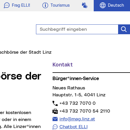
Gebärdensprache
Frag ELLI!
Tourismus
Deutsch
Suchbegriff eingeben
Suc
schbörse der Stadt Linz
Kontakt
Weitere Informationen
Bürger*innen-Service
Neues Rathaus
Hauptstr. 1-5, 4041 Linz
Telefon:
+43 732 7070 0
Fax:
+43 732 7070 54 2110
E-Mail Adresse:
info@mag.linz.at
 oder in einem
g. Alle Linzer*innen
Chatbot ELLI