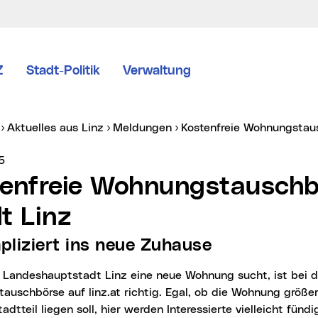
Z
Stadt-Politik
Verwaltung
er:
Aktuelles aus Linz
Meldungen
Kostenfreie Wohnungstau
vice vom:
5
t Linz
pliziert ins neue Zuhause
uschbörse auf linz.at richtig. Egal, ob die Wohnung größer
adtteil liegen soll, hier werden Interessierte vielleicht fündi