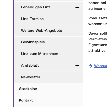
haben bei 
Lebendiges Linz
Aufklappen
zu inserier
Voraussetzung ist, dass die Tauschwilligen seit mindestens fünf Jahren in Hauptmiete
Linz-Termine
wohnen und
Weitere Web-Angebote
Davor sollte jedoch das Einverständnis des Wohnungsunternehmens oder der
Vermieten
Gewinnspiele
Eigentums
attraktiv
Linz zum Mitnehmen
Amtsblatt
Aufklappen
Wohnun
Newsletter
Stadtplan
Kontakt