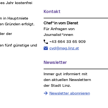
bes Jahr kostenfrei
Kontakt
Chef*in vom Dienst
en Gründen erfolgt.
Für Anfragen von
Journalist*innen
Telefon:
+43 664 33 65 909
en fünf günstige und
E-Mail Adresse:
cvd@mag.linz.at
Newsletter
Immer gut informiert mit
den aktuellen Newslettern
der Stadt Linz.
Newsletter abonnieren