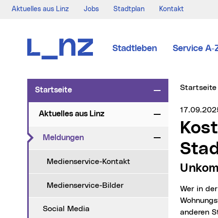
Aktuelles aus Linz
Jobs
Stadtplan
Kontakt
Zur Navigation
Zum Inhalt
Zur Suche
Stadtleben
Service A-
Sie sind hi
Startseite
Startseite
Zuklappen
Medienser
17.09.202
Aktuelles aus Linz
Zuklappen
Kostenfreie Wohnungstauschbörse der
(aktueller Menüpunkt)
Meldungen
Zuklappen
Stad
Medienservice-Kontakt
Unkom
Medienservice-Bilder
Wer in der Landeshauptstadt Linz eine neue Wohnung sucht, ist bei der kostenlosen
Wohnungsta
Social Media
anderen St