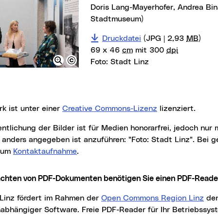
Doris Lang-Mayerhofer, Andrea Bina
Stadtmuseum)
Druckdatei
(JPG | 2,93
MB
)
69 x 46
cm
mit 300
dpi
Foto:
Stadt Linz
rk ist unter einer
Creative Commons-Lizenz
lizenziert.
t anders angegeben ist anzuführen: "Foto: Stadt Linz". Bei
r um
Kontaktaufnahme
.
achten von PDF-Dokumenten benötigen Sie einen PDF-
Reade
t Linz fördert im Rahmen der
Open Commons Region Linz
den
nabhängiger Software. Freie PDF-
Reader
für Ihr Betriebssys