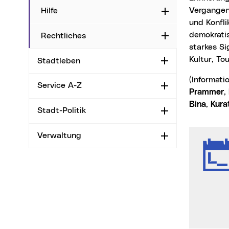
Vergangenh
Hilfe
Aufklappen
und Konfli
demokrati
Rechtliches
Aufklappen
starkes Si
Kultur, To
Stadtleben
Aufklappen
(Informat
Service A-Z
Aufklappen
Prammer
,
Bina
,
Kura
Stadt-Politik
Aufklappen
Verwaltung
Aufklappen