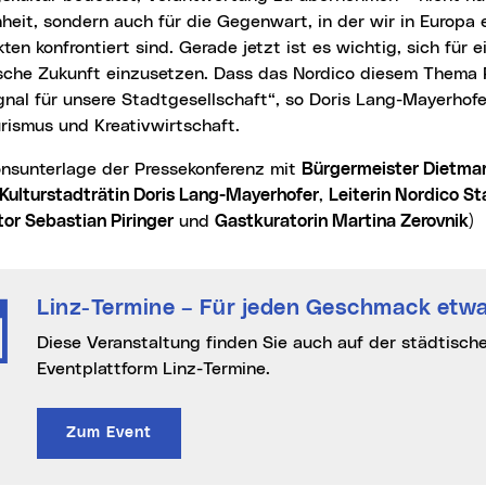
eit, sondern auch für die Gegenwart, in der wir in Europa 
kten konfrontiert sind. Gerade jetzt ist es wichtig, sich für e
sche Zukunft einzusetzen. Dass das Nordico diesem Thema R
gnal für unsere Stadtgesellschaft“, so Doris Lang-Mayerhofer
urismus und Kreativwirtschaft.
ionsunterlage der Pressekonferenz mit
Bürgermeister Dietma
Kulturstadträtin Doris Lang-Mayerhofer
,
Leiterin Nordico 
tor Sebastian Piringer
und
Gastkuratorin Martina Zerovnik
)
Linz-Termine
– Für jeden Geschmack etwa
Diese Veranstaltung finden Sie auch auf der städtischen Online-
Eventplattform Linz-Termine.
Zum Event