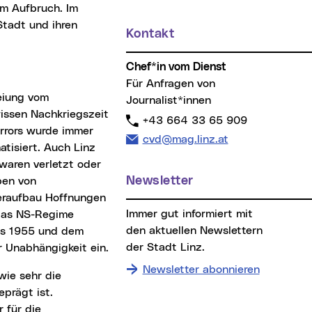
m Aufbruch. Im
Stadt und ihren
Kontakt
Chef*in vom Dienst
Für Anfragen von
Journalist*innen
issen Nachkriegszeit
Telefon:
+43 664 33 65 909
errors wurde immer
E-Mail Adresse:
cvd@mag.linz.at
tisiert. Auch Linz
aren verletzt oder
Newsletter
ben von
eraufbau Hoffnungen
Immer gut informiert mit
 das NS-Regime
den aktuellen Newslettern
ags 1955 und dem
der Stadt Linz.
r Unabhängigkeit ein.
Newsletter abonnieren
prägt ist.
 für die