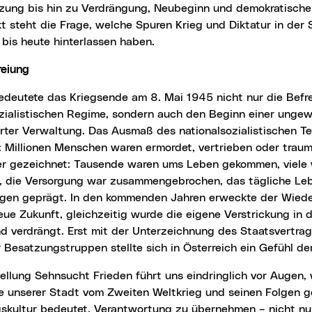
zung bis hin zu Verdrängung, Neubeginn und demokratische
t steht die Frage, welche Spuren Krieg und Diktatur in der 
bis heute hinterlassen haben.
reiung
ozialistischen Regime, sondern auch den Beginn einer ungew
ierter Verwaltung. Das Ausmaß des nationalsozialistischen T
: Millionen Menschen waren ermordet, vertrieben oder trauma
r gezeichnet: Tausende waren ums Leben gekommen, viele w
, die Versorgung war zusammengebrochen, das tägliche Le
gen geprägt. In den kommenden Jahren erweckte der Wied
eue Zukunft, gleichzeitig wurde die eigene Verstrickung in
d verdrängt. Erst mit der Unterzeichnung des Staatsvertr
Besatzungstruppen stellte sich in Österreich ein Gefühl de
e unserer Stadt vom Zweiten Weltkrieg und seinen Folgen ge
skultur bedeutet, Verantwortung zu übernehmen – nicht nur