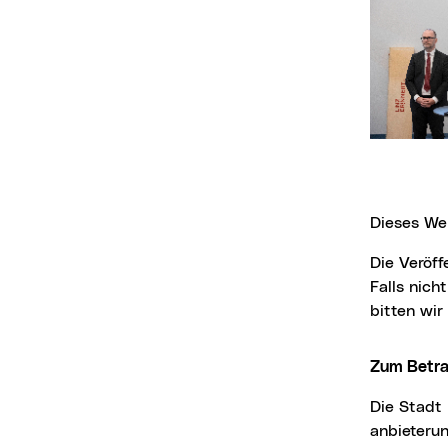
Dieses We
Die Veröffentlichung der Bilder ist für Medien honorarfrei, jedoch nur mit Fotonachweis.
Falls nich
bitten wi
Zum Betr
Die Stad
anbieteru