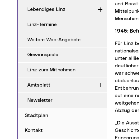
und Besat
Lebendiges Linz
Aufklappen
Mittelpunk
Menschen 
Linz-Termine
1945: Bef
Weitere Web-Angebote
Für Linz bedeutete das Kriegsende am 8. Mai 1945 nicht nur die Befreiung vom
nationals
Gewinnspiele
unter alli
deutlicher
Linz zum Mitnehmen
war schwe
obdachlos
Amtsblatt
Aufklappen
Entbehrun
auf eine n
Newsletter
weitgehen
Abzug der 
Stadtplan
„Die Ausstellung Sehnsucht Frieden führt uns eindringlich vor Augen, wie sehr die
Geschicht
Kontakt
Erinnerung