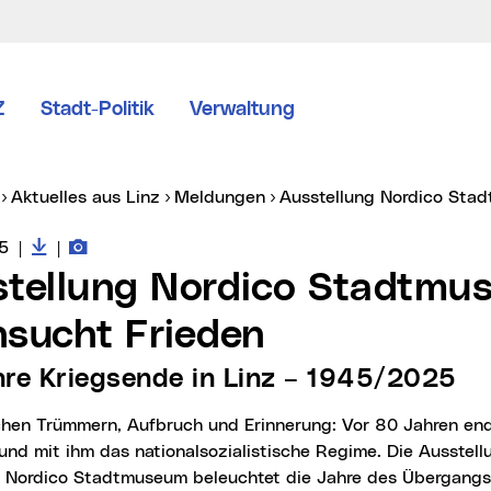
Z
Stadt-Politik
Verwaltung
er:
Aktuelles aus Linz
Meldungen
Ausstellung Nordico St
Downloads zur Meldung
Fotos zur Meldung
vice vom:
5
|
|
sucht Frieden
hre Kriegsende in Linz – 1945/2025
und mit ihm das nationalsozialistische Regime. Die Ausstel
m Nordico Stadtmuseum beleuchtet die Jahre des Übergangs