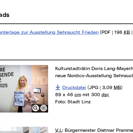
oads
unterlage zur Ausstellung Sehnsucht Frieden
(PDF | 196
KB
|
Kulturstadträtin Doris Lang-Mayerhofer präsentiert die
neue Nordico-Ausstellung Sehnsuc
Druckdatei
(JPG | 3,09
MB
)
69 x 46
cm
mit 300
dpi
Foto:
Stadt Linz
v.l.
: Bürgermeister Dietmar Prammer