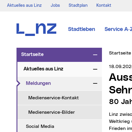
Aktuelles aus Linz
Jobs
Stadtplan
Kontakt
Zur Navigation
Zum Inhalt
Zur Suche
Stadtleben
Service A-
Sie sind hi
Startseite
Startseite
Zuklappen
Medienser
18.09.202
Aktuelles aus Linz
Zuklappen
Ausstellung Nordico Stadtmuseum:
(aktueller Menüpunkt)
Meldungen
Zuklappen
Sehn
Medienservice-Kontakt
80 Ja
Medienservice-Bilder
Linz zwischen Trümmern, Aufbruch und Erinnerung: Vor 80 Jahren endete der Zweite
Weltkrieg 
Social Media
Frieden i