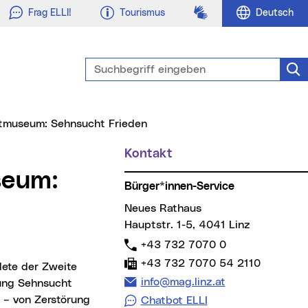
Gebärdensprache
Frag ELLI!
Tourismus
Deutsch
Suchbegriff eingeben
Suc
adtmuseum: Sehnsucht Frieden
Kontakt
Weitere Informationen
Bürger*innen-Service
Neues Rathaus
Hauptstr. 1-5, 4041 Linz
Telefon:
+43 732 7070 0
Fax:
+43 732 7070 54 2110
E-Mail Adresse:
info@mag.linz.at
lung Sehnsucht
 – von Zerstörung
Chatbot ELLI