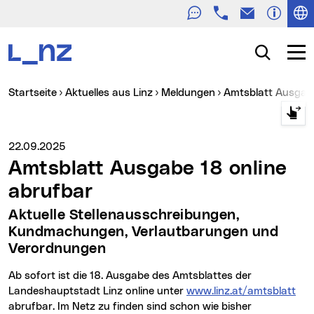
Telefon
E-Mail
Zur Navigation
Zum Inhalt
Zur Suche
Suche
Navig
Sie sind hier:
Startseite
Aktuelles aus Linz
Meldungen
Amtsblatt Ausgab
Medienservice vom:
22.09.2025
Amtsblatt Ausgabe 18 online
abrufbar
Aktuelle Stellenausschreibungen,
Kundmachungen, Verlautbarungen und
Verordnungen
Ab sofort ist die 18. Ausgabe des Amtsblattes der
Landeshauptstadt Linz online unter
www.linz.at/amtsblatt
abrufbar. Im Netz zu finden sind schon wie bisher