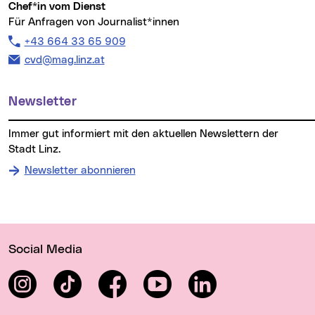
Chef*in vom Dienst
Für Anfragen von Journalist*innen
Telefon:
+43 664 33 65 909
E-Mail Adresse:
cvd@mag.linz.at
Newsletter
Immer gut informiert mit den aktuellen Newslettern der
Stadt Linz.
Newsletter abonnieren
Wichtige Links
Social Media
Instagram
TikTok
Facebook
YouTube
LinkedIn