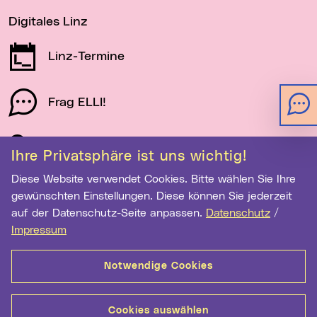
Digitales Linz
Linz-Termine
Frag ELLI!
Schau auf Linz
Ihre Privatsphäre ist uns wichtig!
Diese Website verwendet Cookies. Bitte wählen Sie Ihre
gewünschten Einstellungen. Diese können Sie jederzeit
Newsletter-Anmeldung
auf der Datenschutz-Seite anpassen.
Datenschutz
/
E-Mail-Adresse eingeben
Impressum
Notwendige Cookies
Anmelden
Cookies auswählen