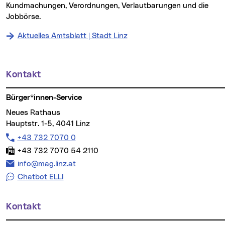
Kundmachungen, Verordnungen, Verlautbarungen und die
Jobbörse.
Aktuelles Amtsblatt | Stadt Linz
Kontakt
Weitere Informationen
Bürger*innen-Service
Neues Rathaus
Hauptstr. 1-5, 4041 Linz
Telefon:
+43 732 7070 0
Fax:
+43 732 7070 54 2110
E-Mail Adresse:
info@mag.linz.at
Chatbot ELLI
Kontakt