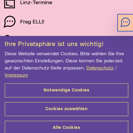
Linz-Termine
Frag ELLI!
Schau auf Linz
Ihre Privatsphäre ist uns wichtig!
Diese Website verwendet Cookies. Bitte wählen Sie Ihre
gewünschten Einstellungen. Diese können Sie jederzeit
Newsletter-Anmeldung
auf der Datenschutz-Seite anpassen.
Datenschutz
/
Impressum
E-Mail-Adresse eingeben
Notwendige Cookies
Anmelden
Cookies auswählen
Kontakt
Hilfe
Sitemap
Barrierefreiheit
Alle Cookies