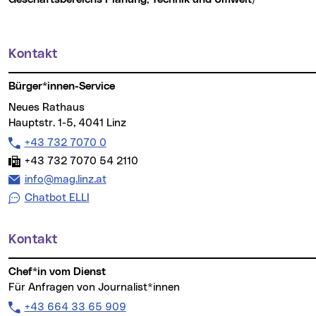
Kontakt
Weitere Informationen
Bürger*innen-Service
Neues Rathaus
Hauptstr. 1-5, 4041 Linz
Telefon:
+43 732 7070 0
Fax:
+43 732 7070 54 2110
E-Mail Adresse:
info@mag.linz.at
Chatbot ELLI
Kontakt
Chef*in vom Dienst
Für Anfragen von Journalist*innen
Telefon:
+43 664 33 65 909