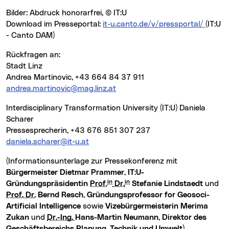
Bilder: Abdruck honorarfrei, © IT:U
Download im Presseportal:
it-u.canto.de/v/pressportal/
(IT:U
- Canto DAM)
Rückfragen an:
Stadt Linz
Andrea Martinovic, +43 664 84 37 911
andrea.martinovic@mag.linz.at
Interdisciplinary Transformation University (IT:U) Daniela
Scharer
Pressesprecherin, +43 676 851 307 237
daniela.scharer@it-u.at
(Informationsunterlage zur Pressekonferenz mit
Bürgermeister Dietmar Prammer
,
IT:U-
in
in
Gründungspräsidentin
Prof.
Dr.
Stefanie Lindstaedt
und
Prof. Dr.
Bernd Resch, Gründungsprofessor for Geosoci-
Artificial Intelligence
sowie
Vizebürgermeisterin Merima
Zukan
und
Dr.-Ing.
Hans-Martin Neumann, Direktor des
Geschäftsbereichs Planung, Technik und Umwelt
)