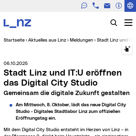
Telefon
E-Mail
Zur Navigation
Zum Inhalt
Zur Suche
Suche
Navig
Sie sind hier:
Startseite
Aktuelles aus Linz
Meldungen
Stadt Linz und IT:
Medienservice vom:
06.10.2025
Stadt Linz und IT:U eröffnen
das Digital City Studio
Gemeinsam die digitale Zukunft gestalten
Am Mittwoch, 8. Oktober, lädt das neue Digital City
Studio - Digitales Stadtlabor Linz zum offiziellen
Eröffnungstag ein.
Mit dem Digital City Studio entsteht im Herzen von Linz – in