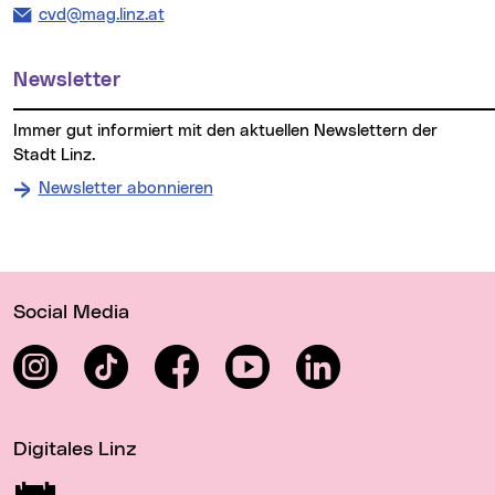
E-Mail Adresse:
cvd@mag.linz.at
Newsletter
Immer gut informiert mit den aktuellen Newslettern der
Stadt Linz.
Newsletter abonnieren
Wichtige Links
Social Media
Instagram
TikTok
Facebook
YouTube
LinkedIn
Digitales Linz