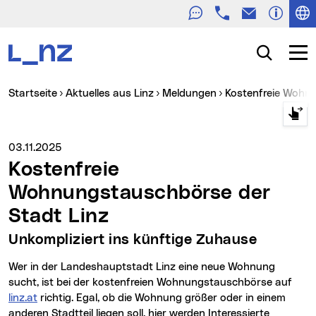
Telefon
E-Mail
Zur Navigation
Zum Inhalt
Zur Suche
Suche
Navig
Sie sind hier:
Startseite
Aktuelles aus Linz
Meldungen
Kostenfreie Wohn
Medienservice vom:
03.11.2025
Kostenfreie
Wohnungstauschbörse der
Stadt Linz
Unkompliziert ins künftige Zuhause
Wer in der Landeshauptstadt Linz eine neue Wohnung
sucht, ist bei der kostenfreien Wohnungstauschbörse auf
linz.at
richtig. Egal, ob die Wohnung größer oder in einem
anderen Stadtteil liegen soll, hier werden Interessierte