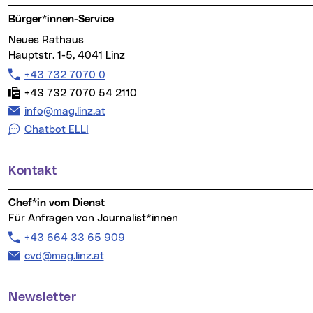
Bürger*innen-Service
Neues Rathaus
Hauptstr. 1-5, 4041 Linz
Telefon:
+43 732 7070 0
Fax:
+43 732 7070 54 2110
E-Mail Adresse:
info@mag.linz.at
Chatbot ELLI
Kontakt
Chef*in vom Dienst
Für Anfragen von Journalist*innen
Telefon:
+43 664 33 65 909
E-Mail Adresse:
cvd@mag.linz.at
Newsletter