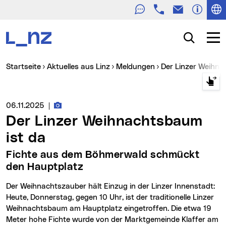
Telefon
E-Mail
Zur Navigation
Zum Inhalt
Zur Suche
Suche
Navig
Sie sind hier:
Startseite
Aktuelles aus Linz
Meldungen
Der Linzer Weihn
Fotos zur Meldung
Medienservice vom:
06.11.2025
|
Der Linzer Weihnachtsbaum
ist da
Fichte aus dem Böhmerwald schmückt
den Hauptplatz
Der Weihnachtszauber hält Einzug in der Linzer Innenstadt:
Heute, Donnerstag, gegen 10 Uhr, ist der traditionelle Linzer
Weihnachtsbaum am Hauptplatz eingetroffen. Die etwa 19
Meter hohe Fichte wurde von der Marktgemeinde Klaffer am