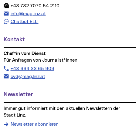
Fax:
+43 732 7070 54 2110
E-Mail Adresse:
info@mag.linz.at
Chatbot ELLI
Kontakt
Chef*in vom Dienst
Für Anfragen von Journalist*innen
Telefon:
+43 664 33 65 909
E-Mail Adresse:
cvd@mag.linz.at
Newsletter
Immer gut informiert mit den aktuellen Newslettern der
Stadt Linz.
Newsletter abonnieren