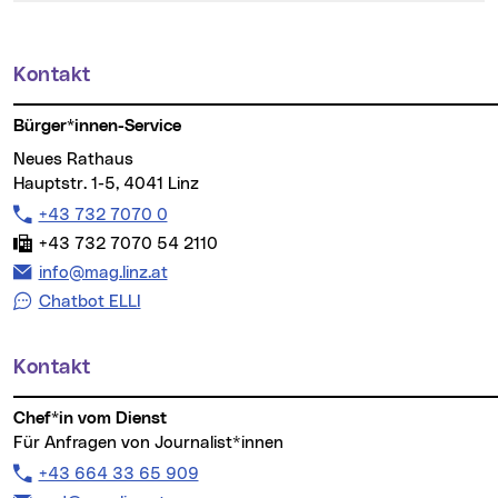
Kontakt
Weitere Informationen
Bürger*innen-Service
Neues Rathaus
Hauptstr. 1-5, 4041 Linz
Telefon:
+43 732 7070 0
Fax:
+43 732 7070 54 2110
E-Mail Adresse:
info@mag.linz.at
Chatbot ELLI
Kontakt
Chef*in vom Dienst
Für Anfragen von Journalist*innen
Telefon:
+43 664 33 65 909