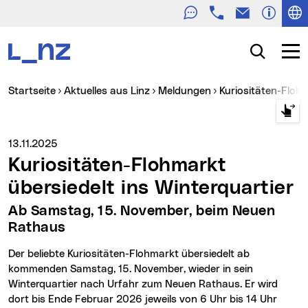
Telefon
E-Mail
Zur Navigation
Zum Inhalt
Zur Suche
Suche
Navig
Sie sind hier:
Startseite
Aktuelles aus Linz
Meldungen
Kuriositäten-Floh
Medienservice vom:
13.11.2025
Kuriositäten-Flohmarkt
übersiedelt ins Winterquartier
Ab Samstag, 15. November, beim Neuen
Rathaus
Der beliebte Kuriositäten-Flohmarkt übersiedelt ab
kommenden Samstag, 15. November, wieder in sein
Winterquartier nach Urfahr zum Neuen Rathaus. Er wird
dort bis Ende Februar 2026 jeweils von 6 Uhr bis 14 Uhr