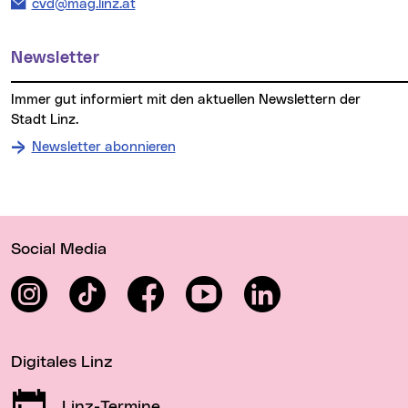
E-Mail Adresse:
cvd@mag.linz.at
Newsletter
Immer gut informiert mit den aktuellen Newslettern der
Stadt Linz.
Newsletter abonnieren
Wichtige Links
Social Media
Instagram
TikTok
Facebook
YouTube
LinkedIn
Digitales Linz
Linz-Termine