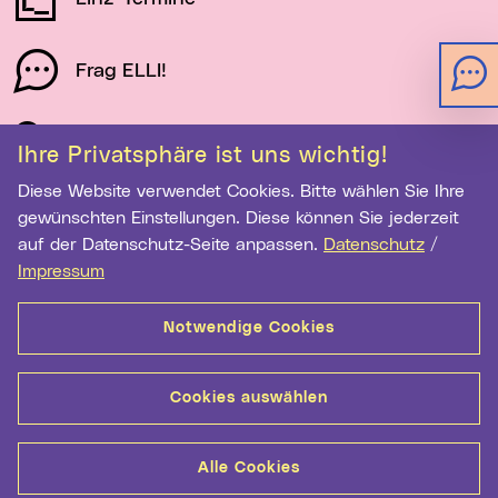
Frag ELLI!
Schau auf Linz
Ihre Privatsphäre ist uns wichtig!
Diese Website verwendet Cookies. Bitte wählen Sie Ihre
gewünschten Einstellungen. Diese können Sie jederzeit
Newsletter-Anmeldung
auf der Datenschutz-Seite anpassen.
Datenschutz
/
E-Mail-Adresse eingeben
Impressum
Notwendige Cookies
Anmelden
Cookies auswählen
Kontakt
Hilfe
Sitemap
Barrierefreiheit
Alle Cookies
Datenschutz
Medientransparenz
Impressum