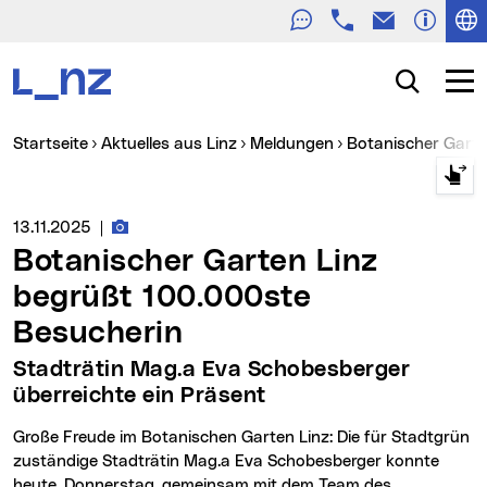
Telefon
E-Mail
Zur Navigation
Zum Inhalt
Zur Suche
Suche
Navig
Sie sind hier:
Startseite
Aktuelles aus Linz
Meldungen
Botanischer Gart
Fotos zur Meldung
Medienservice vom:
13.11.2025
|
Botanischer Garten Linz
begrüßt 100.000ste
Besucherin
Stadträtin Mag.a Eva Schobesberger
überreichte ein Präsent
Große Freude im Botanischen Garten Linz: Die für Stadtgrün
zuständige Stadträtin Mag.a Eva Schobesberger konnte
heute, Donnerstag, gemeinsam mit dem Team des