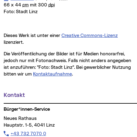
66 x 44
cm
mit 300
dpi
Foto:
Stadt Linz
Dieses Werk ist unter einer
Creative Commons-Lizenz
lizenziert.
Die Veröffentlichung der Bilder ist für Medien honorarfrei,
jedoch nur mit Fotonachweis. Falls nicht anders angegeben
ist anzuführen: "Foto: Stadt Linz". Bei gewerblicher Nutzung
bitten wir um
Kontaktaufnahme
.
Kontakt
Weitere Informationen
Bürger*innen-Service
Neues Rathaus
Hauptstr. 1-5, 4041 Linz
Telefon:
+43 732 7070 0