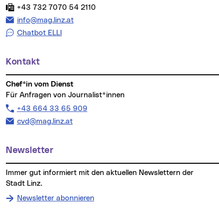
Fax:
+43 732 7070 54 2110
E-Mail Adresse:
info@mag.linz.at
Chatbot ELLI
Kontakt
Chef*in vom Dienst
Für Anfragen von Journalist*innen
Telefon:
+43 664 33 65 909
E-Mail Adresse:
cvd@mag.linz.at
Newsletter
Immer gut informiert mit den aktuellen Newslettern der
Stadt Linz.
Newsletter abonnieren