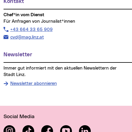
Kontakt
Chef*in vom Dienst
Für Anfragen von Journalist*innen
Telefon:
+43 664 33 65 909
E-Mail Adresse:
cvd@mag.linz.at
Newsletter
Immer gut informiert mit den aktuellen Newslettern der
Stadt Linz.
Newsletter abonnieren
Wichtige Links
Social Media
Instagram
TikTok
Facebook
YouTube
LinkedIn