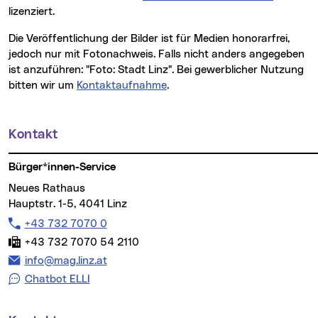
lizenziert.
Die Veröffentlichung der Bilder ist für Medien honorarfrei,
jedoch nur mit Fotonachweis. Falls nicht anders angegeben
ist anzuführen: "Foto: Stadt Linz". Bei gewerblicher Nutzung
bitten wir um
Kontaktaufnahme
.
Kontakt
Weitere Informationen
Bürger*innen-Service
Neues Rathaus
Hauptstr. 1-5, 4041 Linz
Telefon:
+43 732 7070 0
Fax:
+43 732 7070 54 2110
E-Mail Adresse:
info@mag.linz.at
Chatbot ELLI