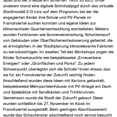
Spaß und die „Freude am Schaffen“ nicht zu kurz. Unter
anderem stand eine digitale Schnitzeljagd durch das virtuelle
Stadtmodell 3-D-Linz auf dem Programm, bei der die
engagierten Kinder ihre Schule und PV-Panels im
Franckviertel suchen konnten und eigene Ideen zur
klimaneutralen Quartiersentwicklung erarbeiteten. Weiters
wurden Funktionen wie Sonneneinstrahlung, Schattenwurf
von Gebäuden oder Oberflächenentwässerung getestet, die
es ermöglichen, in der Stadtplanung klimarelevante Faktoren
zu berücksichtigen. Im zweiten Teil des Workshops zogen die
Kinder Schwerpunkte wie beispielsweise „Erneuerbare
Energien“ oder „Grünflächen und Parks“. Zu jedem
Schwerpunkt überlegten sich die Schüler*innen etwas, das
sie für ein Franckviertel der Zukunft wichtig finden.
Anschließend wurden diese Ideen mit Kartons gebastelt,
beispielsweise Mehrparteienhäuser mit PV-Anlage am Dach
und Spielplätze mit Sandkästen und Trinkbrunnen.
Gemeinsam wurde die Stadt der Zukunft gebaut. Diese
wurden schließlich bis 27. November im Kiosk im
Franckviertel ausgestellt. Beim gestrigen Abschlussevent
wurde das Schaufenster abschließend noch einmal besucht