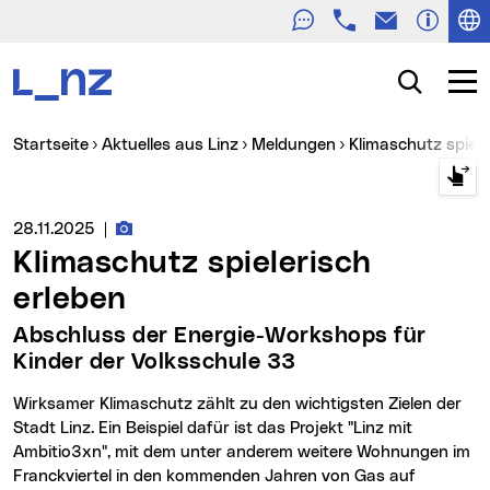
Telefon
E-Mail
Zur Navigation
Zum Inhalt
Zur Suche
Suche
Navig
Sie sind hier:
Startseite
Aktuelles aus Linz
Meldungen
Klimaschutz spiel
Fotos zur Meldung
Medienservice vom:
28.11.2025
|
Klimaschutz spielerisch
erleben
Abschluss der Energie-Workshops für
Kinder der Volksschule 33
Wirksamer Klimaschutz zählt zu den wichtigsten Zielen der
Stadt Linz. Ein Beispiel dafür ist das Projekt "Linz mit
Ambitio3xn", mit dem unter anderem weitere Wohnungen im
Franckviertel in den kommenden Jahren von Gas auf