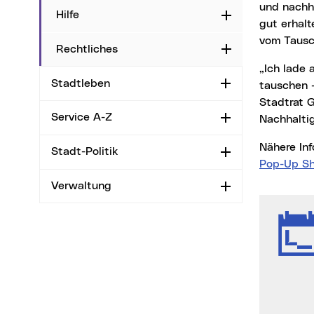
und nachha
Hilfe
Aufklappen
gut erhal
vom Tausc
Rechtliches
Aufklappen
„Ich lade alle interessierten Menschen herzlich ein, vorbeizukommen und Kleidung zu
Stadtleben
Aufklappen
tauschen –
Stadtrat G
Service A-Z
Aufklappen
Nachhalti
Nähere I
Stadt-Politik
Aufklappen
Pop-Up Sh
Verwaltung
Aufklappen