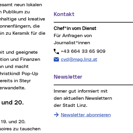
esamt neun lokalen
en Publikum zu
Kontakt
haltige und kreative
onnenfängern, die
Chef*in vom Dienst
in zu Keramik für die
Für Anfragen von
Journalist*innen
Telefon:
+43 664 33 65 909
E-Mail Adresse:
ation und Finanzen
cvd@mag.linz.at
 an und macht
Christkindl Pop-Up
Newsletter
reits in Steyr
verwandelte.
Immer gut informiert mit
den aktuellen Newslettern
der Stadt Linz.
Newsletter abonnieren
soires zu tauschen