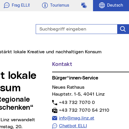
Gebärdensprache
Frag ELLI!
Tourismus
Deutsch
Suchbegriff eingeben
Suc
 stärkt lokale Kreative und nachhaltigen Konsum
Kontakt
Weitere Informationen
Bürger*innen-Service
nsum
Neues Rathaus
Hauptstr. 1-5, 4041 Linz
Telefon:
+43 732 7070 0
 schenken“
Fax:
+43 732 7070 54 2110
E-Mail Adresse:
info@mag.linz.at
Chatbot ELLI
mstag, 20.