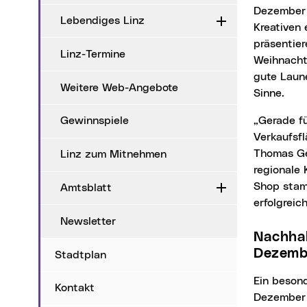
Dezember 
Lebendiges Linz
Aufklappen
Kreativen 
präsentier
Linz-Termine
Weihnacht
gute Laune
Weitere Web-Angebote
Sinne.
„Gerade für kleine Labels und handgemachte Produkte sind Sichtbarkeit und geeignete
Gewinnspiele
Verkaufsfl
Thomas Ge
Linz zum Mitnehmen
regionale 
Shop stamm
Amtsblatt
Aufklappen
erfolgreic
Newsletter
Nachhaltige Mode: Winter-Kleidertauschparty am 19. und 20.
Dezemb
Stadtplan
Ein besonderes Highlight bildet die Winter-Kleidertauschparty, die am 19. und 20.
Kontakt
Dezember s