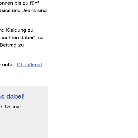
önnen bis zu fünf
asics und Jeans sind
hnachten dabei“, so
 Beitrag zu
y unter:
Christkindl
s dabei!