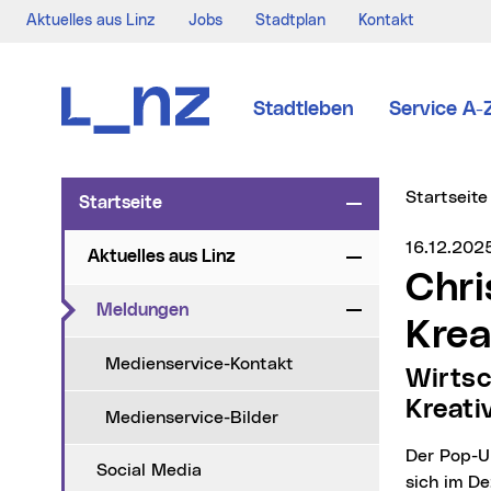
Aktuelles aus Linz
Jobs
Stadtplan
Kontakt
Zur Navigation
Zum Inhalt
Zur Suche
Stadtleben
Service A-
Sie sind hi
Startseite
Startseite
Zuklappen
Medienser
16.12.202
Aktuelles aus Linz
Zuklappen
Christkindl Pop-Up Shop stärkt lokale
(aktueller Menüpunkt)
Meldungen
Zuklappen
Krea
Medienservice-Kontakt
Wirtschaftsstadtrat Thomas Gegenhuber: „Regionale
Kreati
Medienservice-Bilder
Der Pop-Up Store des Innovationshauptplatzes (Eingang Pfarrgasse 1) Linz verwandelt
Social Media
sich im D