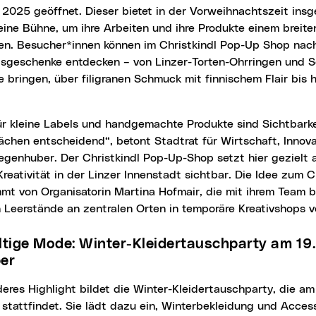
2025 geöffnet. Dieser bietet in der Vorweihnachtszeit insg
eine Bühne, um ihre Arbeiten und ihre Produkte einem breit
en. Besucher*innen können im Christkindl Pop-Up Shop nach
sgeschenke entdecken – von Linzer-Torten-Ohrringen und S
 bringen, über filigranen Schmuck mit finnischem Flair bis h
ächen entscheidend“, betont Stadtrat für Wirtschaft, Innov
genhuber. Der Christkindl Pop-Up-Shop setzt hier gezielt
Kreativität in der Linzer Innenstadt sichtbar. Die Idee zum 
t von Organisatorin Martina Hofmair, die mit ihrem Team be
h Leerstände an zentralen Orten in temporäre Kreativshops 
er
tattfindet. Sie lädt dazu ein, Winterbekleidung und Acces