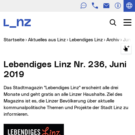
Telefon
E-Mail
Zur Navigation
Zum Inhalt
Zur Suche
Suche
Navig
Sie sind hier:
Startseite
Aktuelles aus Linz
Lebendiges Linz
Archiv
Juni
Lebendiges Linz Nr. 236, Juni
2019
Das Stadtmagazin "Lebendiges Linz" erscheint alle drei
Monate und geht gratis an alle Linzer Haushalte. Ziel des
Magazins ist es, die Linzer Bevölkerung über aktuelle
kommunalpolitische Themen und Projekte der Stadt Linz zu
informieren.