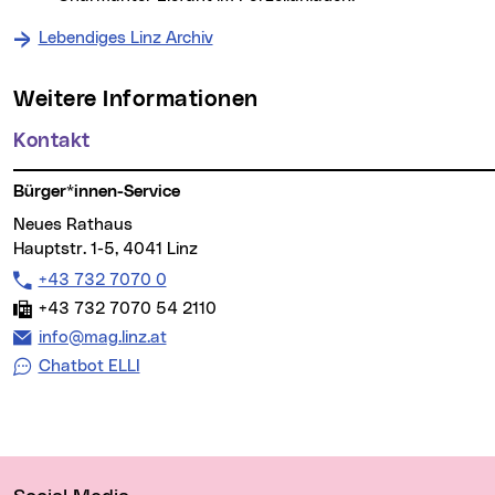
Lebendiges Linz Archiv
Weitere Informationen
Kontakt
Bürger*innen-Service
Neues Rathaus
Hauptstr. 1-5, 4041 Linz
Telefon:
+43 732 7070 0
Fax:
+43 732 7070 54 2110
E-Mail Adresse:
info@mag.linz.at
Chatbot ELLI
Wichtige Links