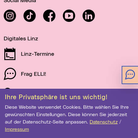
Social Media
Instagram
TikTok
Facebook
YouTube
LinkedIn
Digitales Linz
Linz-Termine
Frag ELLI!
Schau auf Linz
Ihre Privatsphäre ist uns wichtig!
Diese Website verwendet Cookies. Bitte wählen Sie Ihre
gewünschten Einstellungen. Diese können Sie jederzeit
Newsletter-Anmeldung
auf der Datenschutz-Seite anpassen.
Datenschutz
/
Impressum
E-Mail-Adresse eingeben