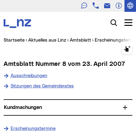
Telefon
E-Mail
Zur Navigation
Zum Inhalt
Zur Suche
Suche
Navig
Sie sind hier:
Startseite
Aktuelles aus Linz
Amtsblatt
Erscheinungstermin
Amtsblatt Nummer 8 vom 23. April 2007
Ausschreibungen
Sitzungen des Gemeinderates
Kundmachungen
Erscheinungstermine