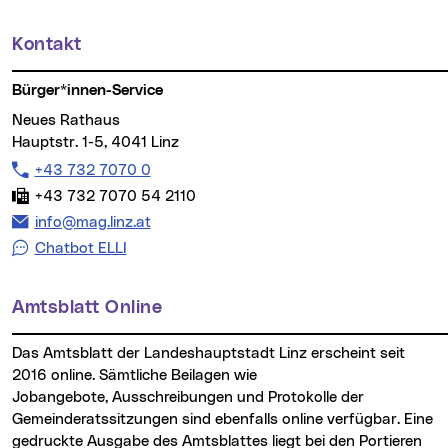
Kontakt
Weitere Informationen
Bürger*innen-Service
Neues Rathaus
Hauptstr. 1-5, 4041 Linz
Telefon:
+43 732 7070 0
Fax:
+43 732 7070 54 2110
E-Mail Adresse:
info@mag.linz.at
Chatbot ELLI
Amtsblatt Online
Das Amtsblatt der Landeshauptstadt Linz erscheint seit
2016 online. Sämtliche Beilagen wie
Jobangebote, Ausschreibungen und Protokolle der
Gemeinderatssitzungen sind ebenfalls online verfügbar. Eine
gedruckte Ausgabe des Amtsblattes liegt bei den Portieren