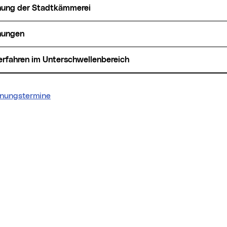
hung der Stadtkämmerei
hungen
Verfahren im Unterschwellenbereich
inungstermine
nkt)