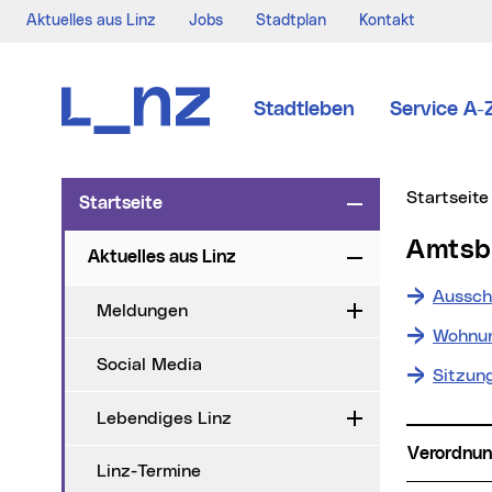
Aktuelles aus Linz
Jobs
Stadtplan
Kontakt
Zur Navigation
Zum Inhalt
Zur Suche
Stadtleben
Service A-
Sie sind hi
Startseite
Startseite
Zuklappen
Amts
Aktuelles aus Linz
Zuklappen
Aussch
Meldungen
Aufklappen
Wohnun
Social Media
Sitzun
Lebendiges Linz
Aufklappen
Verordnu
Linz-Termine