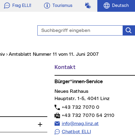
Gebärdensprache
Frag ELLI!
Tourismus
Deutsch
Suchbegriff eingeben
Suc
hiv
Amtsblatt Nummer 11 vom 11. Juni 2007
Kontakt
Weitere Informationen
Bürger*innen-Service
Neues Rathaus
Hauptstr. 1-5, 4041 Linz
Telefon:
+43 732 7070 0
Fax:
+43 732 7070 54 2110
E-Mail Adresse:
info@mag.linz.at
Chatbot ELLI