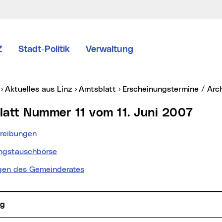
Z
Stadt-Politik
Verwaltung
er:
Aktuelles aus Linz
Amtsblatt
Erscheinungstermine / Arc
blatt Nummer 11 vom 11. Juni 2007
reibungen
gstauschbörse
gen des Gemeinderates
ng