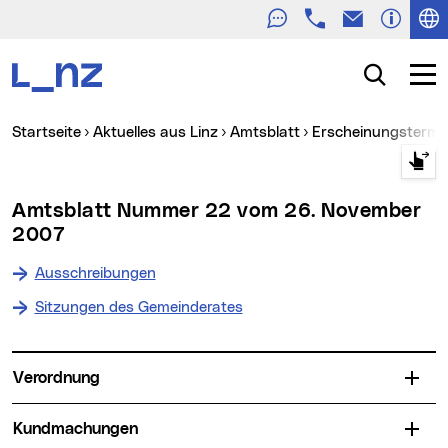
Telefon
E-Mail
Zur Navigation
Zum Inhalt
Zur Suche
Suche
Navig
Sie sind hier:
Startseite
Aktuelles aus Linz
Amtsblatt
Erscheinungstermin
Amtsblatt Nummer 22 vom 26. November
2007
Ausschreibungen
Sitzungen des Gemeinderates
Verordnung
Kundmachungen