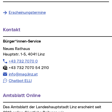
Erscheinungstermine
Kontakt
Weitere Informationen
Bürger*innen-Service
Neues Rathaus
Hauptstr. 1-5, 4041 Linz
Telefon:
+43 732 7070 0
Fax:
+43 732 7070 54 2110
E-Mail Adresse:
info@mag.linz.at
Chatbot ELLI
Amtsblatt Online
Das Amtsblatt der Landeshauptstadt Linz erscheint seit