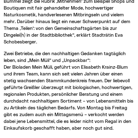
Bummel zeigt die Rubrik ‚Mitnehmen‘ zum Beispiel Shops und
Boutiquen mit fair gehandelter Mode, hochwertiger
Naturkosmetik, handverlesenen Mitbringseln und vielem
mehr. Darüber hinaus liegt ein neuer Schwerpunkt auf dem
Thema ‚Teilen‘: von den Gemeinschaftsgärten bis zur
Dingelei(h) in der Stadtbibliothek“, erklärt Stadträtin Eva
Schobesberger.
Zwei Betriebe, die den nachhaltigen Gedanken tagtäglich
leben, sind „Mein Müli“ und „Unpackbar“:
Der Bioladen Mein Müli, geführt von Elisabeth Krainz-Blum
und ihrem Team, kann sich seit vielen Jahren über einen
stetig wachsenden Stammkundenkreis freuen. Der liebevoll
geführte Greißler überzeugt mit biologischen, hochwertigen,
regionalen Produkten, persönlicher Beratung und einem
durchdacht nachhaltigem Sortiment – von Lebensmitteln bis
zu Artikeln des täglichen Bedarfs. Von Montag bis Freitag
gibt es zudem auch ein Mittagsmenü – verkocht werden
dabei jene Lebensmittel, die es leider nicht vom Regal in den
Einkaufskorb geschafft haben, aber noch gut sind.