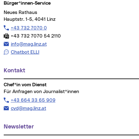
Bürger*innen-Service
Neues Rathaus
Hauptstr. 1-5, 4041 Linz
Telefon:
+43 732 7070 0
Fax:
+43 732 7070 54 2110
E-Mail Adresse:
info@mag.linz.at
Chatbot ELLI
Kontakt
Chef*in vom Dienst
Für Anfragen von Journalist*innen
Telefon:
+43 664 33 65 909
E-Mail Adresse:
cvd@mag.linz.at
Newsletter