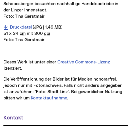
Schobesberger besuchten nachhaltige Handelsbetriebe in
der Linzer Innenstadt.
Foto: Tina Gerstmair
Druckdatei
(JPG | 1,46
MB
)
51 x 34
cm
mit 300
dpi
Foto:
Tina Gerstmair
Dieses Werk ist unter einer
Creative Commons-Lizenz
lizenziert.
Die Veröffentlichung der Bilder ist für Medien honorarfrei,
jedoch nur mit Fotonachweis. Falls nicht anders angegeben
ist anzuführen: "Foto: Stadt Linz". Bei gewerblicher Nutzung
bitten wir um
Kontaktaufnahme
.
Kontakt
Weitere Informationen