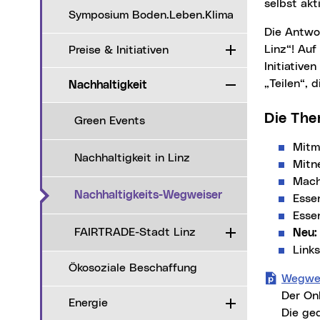
selbst akt
Symposium Boden.Leben.Klima
Die Antworten darauf und mehr finden Sie im aktualisierten Wegweiser „Nachhaltig in
Linz“! Auf
Preise & Initiativen
Aufklappen
Initiative
„Teilen“, 
Nachhaltigkeit
Zuklappen
Die Th
Green Events
Mitm
Nachhaltigkeit in Linz
Mitn
Mach
(aktueller Menüpu
Nachhaltigkeits-Wegweiser
Esse
Esse
FAIRTRADE-Stadt Linz
Neu:
Aufklappen
Link
Ökosoziale Beschaffung
Wegwei
Der On
Energie
Aufklappen
Die ged