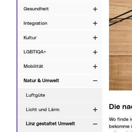
Gesundheit
Aufklappen
Integration
Aufklappen
Kultur
Aufklappen
LGBTIQA+
Aufklappen
Mobilität
Aufklappen
Natur & Umwelt
Zuklappen
Luftgüte
Die n
Licht und Lärm
Aufklappen
Wo finde ich fair produzierte Kleidung? Wer bietet regionale Köstlichkeiten an? Wo
Linz gestaltet Umwelt
Zuklappen
bekomme i