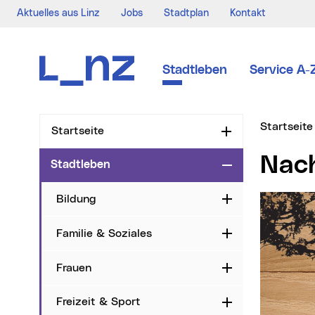
Aktuelles aus Linz
Jobs
Stadtplan
Kontakt
Zur Navigation
Zum Inhalt
Zur Suche
Stadtleben
Service A-
Sie sind hi
Startseite
Startseite
Aufklappen
Na
Stadtleben
Zuklappen
Bildung
Aufklappen
Familie & Soziales
Aufklappen
Frauen
Aufklappen
Freizeit & Sport
Aufklappen