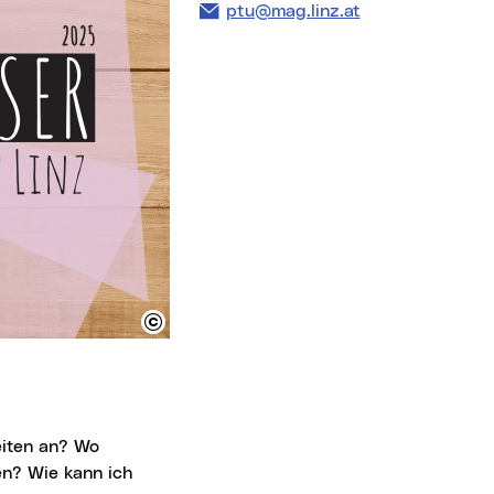
E-Mail Adresse:
ptu@mag.linz.at
en? Wie kann ich