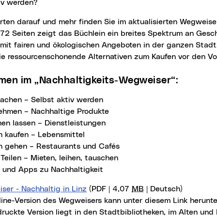
iv werden?
 72 Seiten zeigt das Büchlein ein breites Spektrum an Gesc
n mit fairen und ökologischen Angeboten in der ganzen Stadt.
die ressourcenschonende Alternativen zum Kaufen vor den Vo
emen im „Nachhaltigkeits-Wegweiser“:
achen – Selbst aktiv werden
ehmen – Nachhaltige Produkte
en lassen – Dienstleistungen
nkt)
n kaufen – Lebensmittel
n gehen – Restaurants und Cafés
Teilen – Mieten, leihen, tauschen
s und Apps zu Nachhaltigkeit
ser - Nachhaltig in Linz
(PDF | 4,07
MB
| Deutsch)
line-Version des Wegweisers kann unter diesem Link herunt
ruckte Version liegt in den Stadtbibliotheken, im Alten un