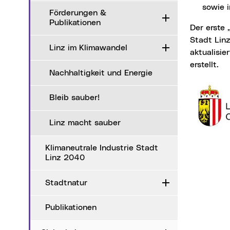
sowie i
Förderungen &
Aufklappen
Publikationen
Der erste „Nachhaltigkeits-Wegweiser“ wurde 2015 von Südwind Oberösterreich für die
Stadt Linz
Linz im Klimawandel
Aufklappen
aktualisie
erstellt.
Nachhaltigkeit und Energie
Bleib sauber!
Linz macht sauber
Klimaneutrale Industrie Stadt
Linz 2040
Stadtnatur
Aufklappen
Publikationen