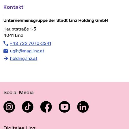
Kontakt
Unternehmensgruppe der Stadt Linz Holding GmbH
Hauptstraße 1-5
4041 Linz
Telefon:
+43 732 7070-2341
E-Mail Adresse:
uglh@mag.linz.at
holding.linz.at
Wichtige Links
Social Media
Instagram
TikTok
Facebook
YouTube
LinkedIn
Digitales Linz