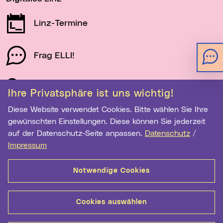
Linz-Termine
Frag ELLI!
Schau auf Linz
Ihre Privatsphäre ist uns wichtig!
Diese Website verwendet Cookies. Bitte wählen Sie Ihre
gewünschten Einstellungen. Diese können Sie jederzeit
Newsletter-Anmeldung
auf der Datenschutz-Seite anpassen.
Datenschutz
/
E-Mail-Adresse eingeben
Impressum
Notwendige Cookies
Anmelden
Cookies auswählen