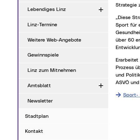
Strategie
Lebendiges Linz
Aufklappen
„Diese Strategie ist ein gemeinschaftliches Werk, das zeigt, wie wichtig Bewegung und
Linz-Termine
Sport für
Gesundheit
Weitere Web-Angebote
über 60 en
Entwicklun
Gewinnspiele
Erarbeitet wurde das neue Strategiepapier in einem breit angelegten partizipativen
Prozess ü
Linz zum Mitnehmen
und Polit
ASVÖ und 
Amtsblatt
Aufklappen
Sport-
Newsletter
Stadtplan
Kontakt