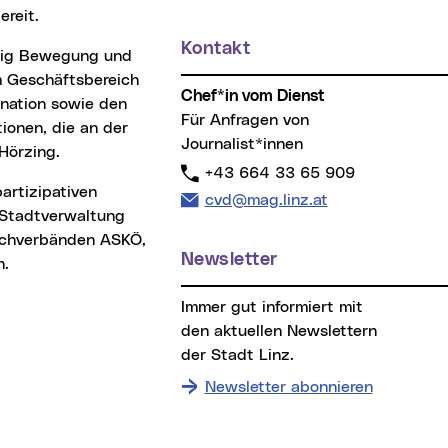
ereit.
Kontakt
m Geschäftsbereich
Chef*in vom Dienst
ination sowie den
Für Anfragen von
ionen, die an der
Journalist*innen
Hörzing.
Telefon:
+43 664 33 65 909
E-Mail Adresse:
cvd@mag.linz.at
 Stadtverwaltung
dachverbänden ASKÖ,
Newsletter
n.
Immer gut informiert mit
den aktuellen Newslettern
der Stadt Linz.
Newsletter abonnieren