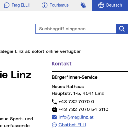
Gebärdensprache
Frag ELLI!
Tourismus
Deutsch
Suchbegriff eingeben
Suc
ategie Linz ab sofort online verfügbar
Kontakt
Weitere Informationen
Bürger*innen-Service
Neues Rathaus
Hauptstr. 1-5, 4041 Linz
Telefon:
+43 732 7070 0
Fax:
+43 732 7070 54 2110
E-Mail Adresse:
info@mag.linz.at
Chatbot ELLI
die umfassende