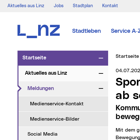
Aktuelles aus Linz
Jobs
Stadtplan
Kontakt
Zur Navigation
Zum Inhalt
Zur Suche
Stadtleben
Service A-
Sie sind hi
Startseite
Startseite
Zuklappen
Medienser
04.07.20
Aktuelles aus Linz
Zuklappen
Sport- und Bewegungsstrategie Linz
(aktueller Menüpunkt)
Meldungen
Zuklappen
ab s
Medienservice-Kontakt
Kommunale Ziele und Maßnahmen für ein
bewegu
Medienservice-Bilder
Mit dem gestrigen einstimmigen Beschluss des Gemeinderats ist die neue Sport- und
Social Media
Bewegungss