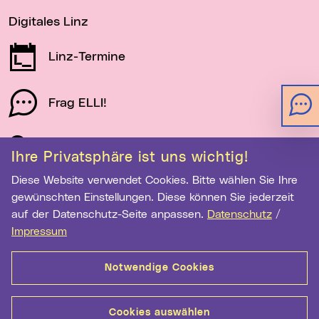
Digitales Linz
Linz-Termine
Frag ELLI!
Schau auf Linz
Ihre Privatsphäre ist uns wichtig!
Diese Website verwendet Cookies. Bitte wählen Sie Ihre
gewünschten Einstellungen. Diese können Sie jederzeit
Newsletter-Anmeldung
auf der Datenschutz-Seite anpassen.
Datenschutz
/
E-Mail-Adresse eingeben
Impressum
Notwendige Cookies
Anmelden
Cookies auswählen