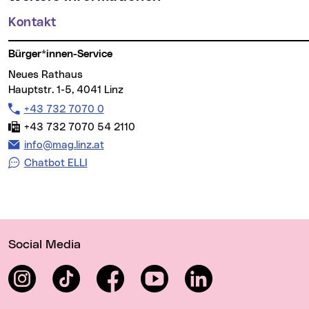
Kontakt
Bürger*innen-Service
Neues Rathaus
Hauptstr. 1-5, 4041 Linz
Telefon:
+43 732 7070 0
Fax:
+43 732 7070 54 2110
E-Mail Adresse:
info@mag.linz.at
Chatbot ELLI
Wichtige Links
Social Media
Instagram
TikTok
Facebook
YouTube
LinkedIn