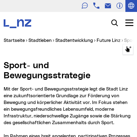
Telefon
E-Mail
Zur Navigation
Zum Inhalt
Zur Suche
Suche
Navig
Sie sind hier:
Startseite
Stadtleben
Stadtentwicklung
Future Linz
Spor
Sport- und
Bewegungsstrategie
Mit der Sport- und Bewegungsstrategie legt die Stadt Linz
eine zukunftsorientierte Grundlage zur Förderung von
Bewegung und körperlicher Aktivität vor. Im Fokus stehen
ein bewegungsfreundliches Lebensumfeld, moderne
Infrastruktur, niederschwellige Zugänge sowie die Stärkung
des gesellschaftlichen Zusammenhalts durch Sport.
Im Rahmen eines breit angelegten, partizipativen Prozesses