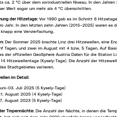
its ca. 2 °C über dem vorindustriellen Niveau. In den Jahre
er Wert sogar um mehr als 4 °C überschritten.
chung der Hitzetage:
Vor 1990 gab es im Schnitt 6 Hitzetag
ro Jahr. In den letzten zehn Jahren (2015–2025) waren es d
 knapp eine Vervierfachung.
en:
Der Sommer 2025 brachte Linz drei Hitzewellen, eine En
fünf Tagen, und zwei im August mit 4 bzw. 5 Tagen. Auf Bas
s der offiziellen GeoSphere Austria Daten für die Station 
 14 Hitzewellentage (Kysely-Tage). Die Anzahl der Hitzewe
des Stadtgebietes variieren.
wellen im Detail:
Juni–03. Juli 2025 (5 Kysely-Tage)
11. August 2025 (4 Kysely-Tage)
17. August 2023 (5 Kysely-Tage)
der Tropennächte:
Die Anzahl der Nächte, in denen die Temp