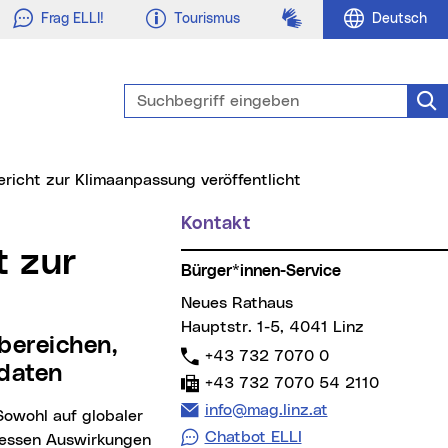
Gebärdensprache
Frag ELLI!
Tourismus
Deutsch
Suchbegriff eingeben
Suc
 Bericht zur Klimaanpassung veröffentlicht
Kontakt
Weitere Informationen
Bürger*innen-Service
t
Neues Rathaus
Hauptstr. 1-5, 4041 Linz
Telefon:
+43 732 7070 0
daten
Fax:
+43 732 7070 54 2110
E-Mail Adresse:
info@mag.linz.at
Chatbot ELLI
dessen Auswirkungen