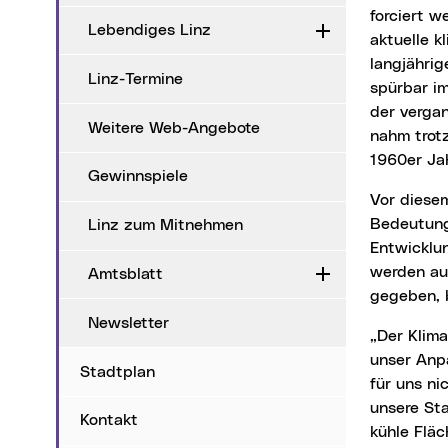
forciert w
Lebendiges Linz
Aufklappen
aktuelle k
langjährig
Linz-Termine
spürbar i
der verga
Weitere Web-Angebote
nahm trot
1960er Jah
Gewinnspiele
Vor diesem Hintergrund kommt der städtischen Klimavorsorge eine immer größere
Bedeutung 
Linz zum Mitnehmen
Entwicklu
werden au
Amtsblatt
Aufklappen
gegeben, 
Newsletter
„Der Klimawandel fordert uns auf vielen Ebenen heraus – und genau deshalb setzen wir
unser Anp
Stadtplan
für uns ni
unsere St
Kontakt
kühle Fläc