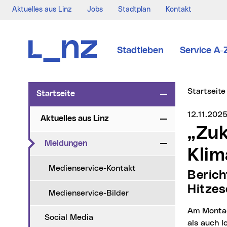
Aktuelles aus Linz
Jobs
Stadtplan
Kontakt
Zur Navigation
Zum Inhalt
Zur Suche
Stadtleben
Service A-
Sie sind hi
Startseite
Startseite
Zuklappen
Medienser
12.11.202
Aktuelles aus Linz
Zuklappen
„Zukunft Linz“: Zweiter Bericht zur
(aktueller Menüpunkt)
Meldungen
Zuklappen
Klim
Medienservice-Kontakt
Bericht zeigt Fortschritte in 30 Maßnahmenbereichen,
Hitze
Medienservice-Bilder
Am Montag startete im brasilianischen Belém die UN-Klimakonferenz. Sowohl auf globaler
Social Media
als auch 