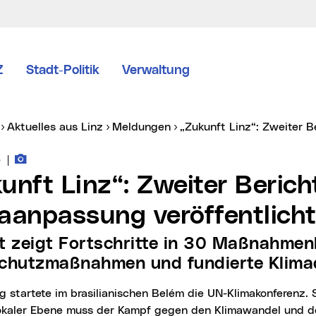
Z
Stadt-Politik
Verwaltung
er:
Aktuelles aus Linz
Meldungen
„Zukunft Linz“: Zweiter
Fotos zur Meldung
vice vom:
5
|
aanpassung veröffentlich
schutzmaßnahmen und fundierte Klima
lokaler Ebene muss der Kampf gegen den Klimawandel und 