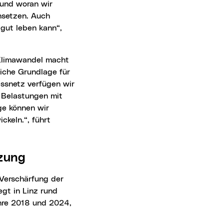
 und woran wir
insetzen. Auch
gut leben kann“,
liche Grundlage für
ssnetz verfügen wir
e Belastungen mit
ge können wir
keln.“, führt
tzung
egt in Linz rund
ahre 2018 und 2024,