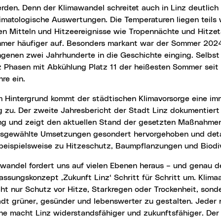
erden. Denn der Klimawandel schreitet auch in Linz deutlich
limatologische Auswertungen. Die Temperaturen liegen teils 
en Mitteln und Hitzeereignisse wie Tropennächte und Hitze
mmer häufiger auf. Besonders markant war der Sommer 2024,
ngenen zwei Jahrhunderte in die Geschichte einging. Selb
z Phasen mit Abkühlung Platz 11 der heißesten Sommer seit
re ein.
zu. Der zweite Jahresbericht der Stadt Linz dokumentiert 
ng und zeigt den aktuellen Stand der gesetzten Maßnahmen.
sgewählte Umsetzungen gesondert hervorgehoben und detail
beispielsweise zu Hitzeschutz, Baumpflanzungen und Biodiv
assungskonzept ‚Zukunft Linz‘ Schritt für Schritt um. Klim
cht nur Schutz vor Hitze, Starkregen oder Trockenheit, son
adt grüner, gesünder und lebenswerter zu gestalten. Jeder
he macht Linz widerstandsfähiger und zukunftsfähiger. Der