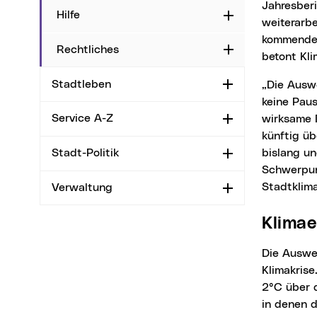
Jahresberi
Hilfe
Aufklappen
weiterarbe
kommende 
Rechtliches
Aufklappen
betont Kl
Stadtleben
„Die Auswertungen des zweiten Jahresberichts zeigen deutlich: Der Klimawandel macht
Aufklappen
keine Paus
Service A-Z
wirksame 
Aufklappen
künftig üb
bislang un
Stadt-Politik
Aufklappen
Schwerpun
Stadtklim
Verwaltung
Aufklappen
Klima
Die Auswertung der klimatologischen Daten zeigt eine kontinuierliche Verschärfung der
Klimakrise
2°C über d
in denen 