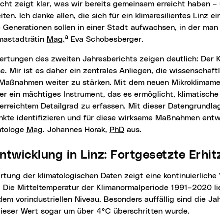
cht zeigt klar, was wir bereits gemeinsam erreicht haben –
iten. Ich danke allen, die sich für ein klimaresilientes Linz e
Generationen sollen in einer Stadt aufwachsen, in der man 
a
imastadträtin
Mag.
Eva Schobesberger.
e. Mir ist es daher ein zentrales Anliegen, die wissenschaft
Maßnahmen weiter zu stärken. Mit dem neuen Mikroklimame
er ein mächtiges Instrument, das es ermöglicht, klimatisch
erreichtem Detailgrad zu erfassen. Mit dieser Datengrundla
kte identifizieren und für diese wirksame Maßnahmen entwic
atologe
Mag.
Johannes Horak,
PhD
aus.
entwicklung in Linz: Fortgesetzte Erhi
. Die Mitteltemperatur der Klimanormalperiode 1991–2020 li
em vorindustriellen Niveau. Besonders auffällig sind die J
dieser Wert sogar um über 4°C überschritten wurde.