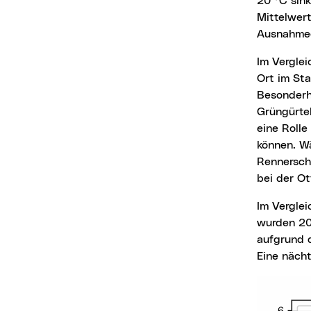
20 °C sink
Mittelwer
Ausnahmee
Im Vergleich zu den Hitzetagen ist die Anzahl der Tropennächte viel stärker vom jeweiligen
Ort im Sta
Besonderh
Grüngürtel
eine Roll
können. W
Rennerschu
bei der Ot
Im Vergleich zum Hitzesommer 2024 sind dies deutlich geringere Werte, beispielsweise
wurden 20
aufgrund d
Eine näch