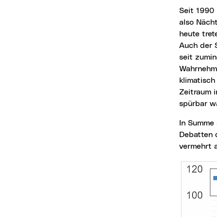
Seit 1990 hat sich die durchschnittliche Zahl der Hitzetage vervierfacht. Tropennächte,
also Näch
heute tret
Auch der 
seit zumin
Wahrnehmu
klimatisch
Zeitraum 
spürbar w
In Summe spiegeln sich Klimawandel und die Klimaarbeit der Stadt Linz auch in den
Debatten 
vermehrt a