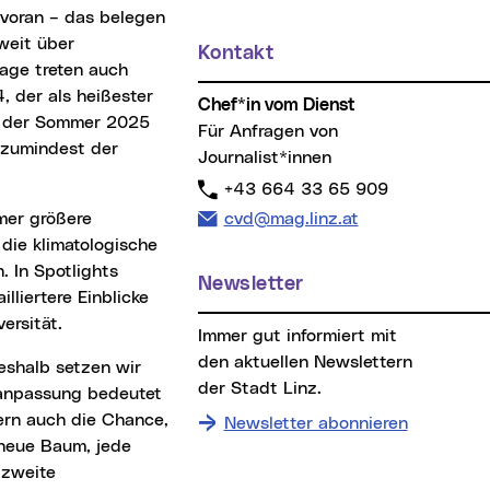
 voran – das belegen
weit über
Kontakt
tage treten auch
 der als heißester
Chef*in vom Dienst
st der Sommer 2025
Für Anfragen von
 zumindest der
Journalist*innen
Telefon:
+43 664 33 65 909
E-Mail Adresse:
cvd@mag.linz.at
die klimatologische
 In Spotlights
Newsletter
liertere Einblicke
ersität.
Immer gut informiert mit
den aktuellen Newslettern
der Stadt Linz.
aanpassung bedeutet
dern auch die Chance,
Newsletter abonnieren
 neue Baum, jede
 zweite