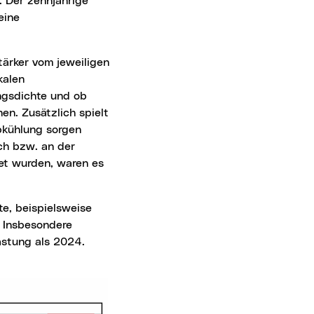
. Der zehnjährige
eine
kalen
ngsdichte und ob
en. Zusätzlich spielt
bkühlung sorgen
ch bzw. an der
net wurden, waren es
 Insbesondere
astung als 2024.