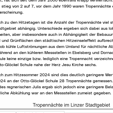
t, hat sich seit dem Jahr 2000 ebenfalls knapp vervierfacht
t stieg von 2 auf 7, vor dem Jahr 1990 waren Tropennächte 
rscheinung.
dtgebiet abhängig. Unterschiede ergeben sich dabei aus lo
eiten, aber insbesondere auch in Abhängigkeit der Bebauu
 und Grünflächen den städtischen Hitzeinseleffekt aufbrech
e ob kühle Luftströmungen aus dem Umland für nächtliche A
ährend an den kühleren Messstellen in Ebelsberg und Dorna
le keine einzige bzw. lediglich eine Tropennacht verzeich
to-Glöckel Schule nahe der Herz Jesu Kirche sechs.
24 an der Otto-Glöckel Schule 28 Tropennächte gemessen.
es regnerischen Julis ergab sich jedoch eine geringere Bel
tliche Abkühlung war an den Messstellen zumeist gegeben.