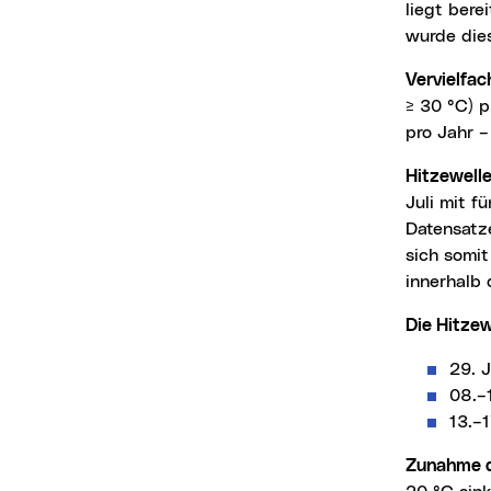
liegt bere
wurde dies
Vervielfa
≥ 30 °C) p
pro Jahr –
Hitzewell
Juli mit 
Datensatze
sich somit
innerhalb 
Die Hitze
29. 
08.–
13.–
Zunahme 