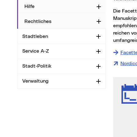
Hilfe
Aufklappen
Die Facetten zählen zu den beständigsten Anthologien Oberösterreichs. Alle eingereichten
Manuskrip
Rechtliches
Aufklappen
empfohlen.
reichen vo
Stadtleben
Aufklappen
umfangrei
Service A-Z
Aufklappen
Facette
Nordic
Stadt-Politik
Aufklappen
Verwaltung
Aufklappen