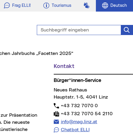
Gebärdensprache
Frag ELLI!
Tourismus
Deutsch
Suchbegriff eingeben
Suc
rischen Jahrbuchs „Facetten 2025“
Kontakt
Weitere Informationen
Bürger*innen-Service
Neues Rathaus
Hauptstr. 1-5, 4041 Linz
Telefon:
+43 732 7070 0
Fax:
+43 732 7070 54 2110
E-Mail Adresse:
info@mag.linz.at
n. Die neueste
ünstlerische
Chatbot ELLI