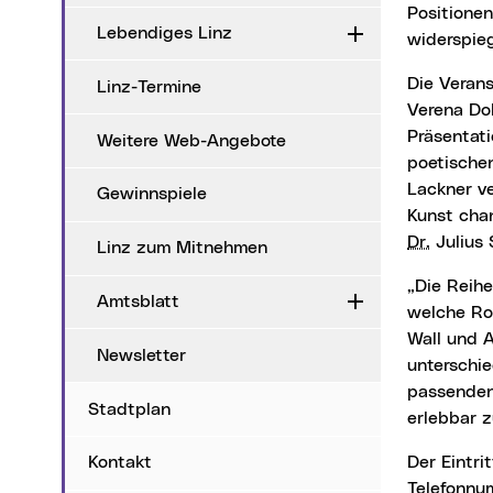
Positionen
Lebendiges Linz
Aufklappen
widerspie
Die Veranstaltung wird von der Herausgeberin Silvana Steinbacher moderiert. Es lesen
Linz-Termine
Verena Dol
Präsentati
Weitere Web-Angebote
poetischen
Lackner ve
Gewinnspiele
Kunst chan
Dr.
Julius 
Linz zum Mitnehmen
„Die Reihe ‚Facetten‘ zeigt, wie stark literarisches Arbeiten in Linz verankert ist und
Amtsblatt
Aufklappen
welche Rol
Wall und 
Newsletter
unterschie
passenden 
Stadtplan
erlebbar z
Der Eintritt zur Präsentation ist frei. Anmeldungen sind bis 27. November unter der
Kontakt
Telefonnu