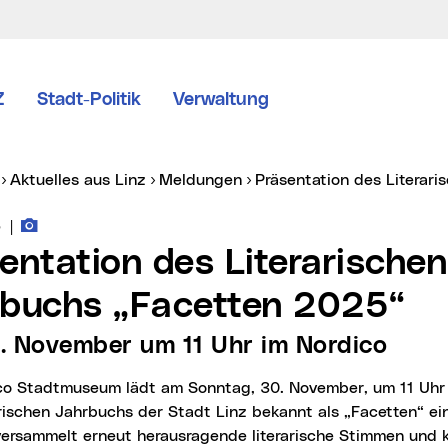
Z
Stadt-Politik
Verwaltung
er:
Aktuelles aus Linz
Meldungen
Präsentation des Litera
Fotos zur Meldung
vice vom:
5
|
buchs „Facetten 2025“
0. November um 11 Uhr im Nordico
rischen Jahrbuchs der Stadt Linz bekannt als „Facetten“ ei
ersammelt erneut herausragende literarische Stimmen und k