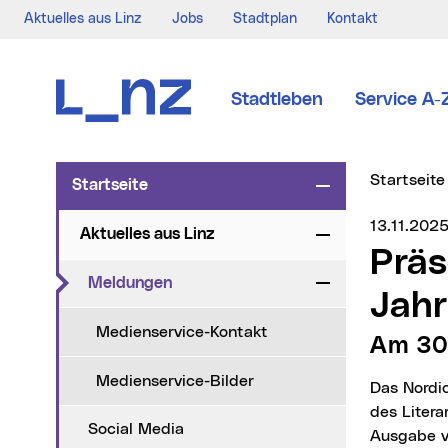
Aktuelles aus Linz
Jobs
Stadtplan
Kontakt
Zur Navigation
Zum Inhalt
Zur Suche
Stadtleben
Service A-
Sie sind hi
Startseite
Startseite
Zuklappen
Medienser
13.11.202
Aktuelles aus Linz
Zuklappen
Präsentation des Literarischen
(aktueller Menüpunkt)
Meldungen
Zuklappen
Jahr
Medienservice-Kontakt
Am 3
Medienservice-Bilder
Das Nordico Stadtmuseum lädt am Sonntag, 30. November, um 11 Uhr zur Präsentation
des Litera
Social Media
Ausgabe v