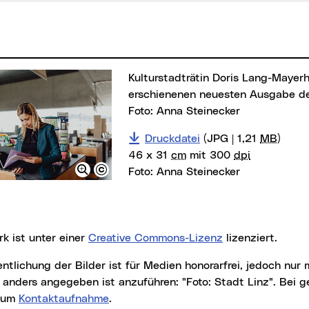
Kulturstadträtin Doris Lang-Mayerhofer mit der soeben
erschienenen neuesten Ausgabe de
Foto: Anna Steinecker
Druckdatei
(JPG | 1,21
MB
)
46 x 31
cm
mit 300
dpi
Foto:
Anna Steinecker
rk ist unter einer
Creative Commons-Lizenz
lizenziert.
t anders angegeben ist anzuführen: "Foto: Stadt Linz". Bei
r um
Kontaktaufnahme
.