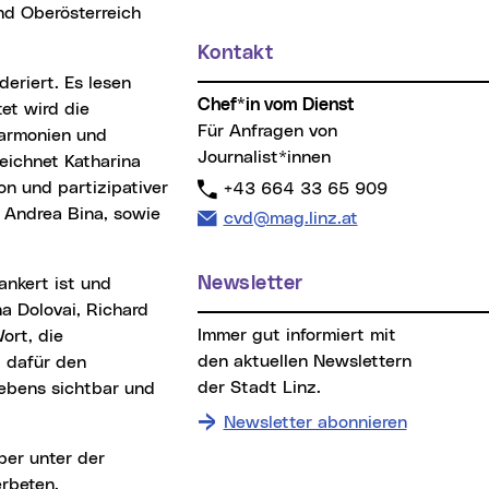
und Oberösterreich
Kontakt
Chef*in vom Dienst
et wird die
Für Anfragen von
Harmonien und
Journalist*innen
eichnet Katharina
on und partizipativer
Telefon:
+43 664 33 65 909
Andrea Bina, sowie
E-Mail Adresse:
cvd@mag.linz.at
Newsletter
a Dolovai, Richard
Immer gut informiert mit
ort, die
den aktuellen Newslettern
t dafür den
der Stadt Linz.
Lebens sichtbar und
Newsletter abonnieren
erbeten.