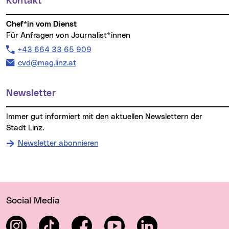
Kontakt
Chef*in vom Dienst
Für Anfragen von Journalist*innen
Telefon:
+43 664 33 65 909
E-Mail Adresse:
cvd@mag.linz.at
Newsletter
Immer gut informiert mit den aktuellen Newslettern der
Stadt Linz.
Newsletter abonnieren
Wichtige Links
Social Media
Instagram
TikTok
Facebook
YouTube
LinkedIn