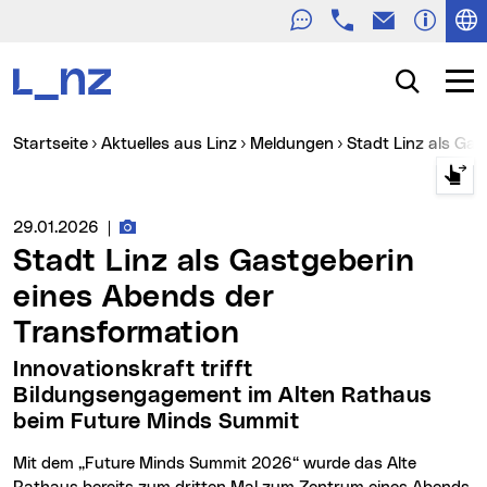
Telefon
E-Mail
Zur Navigation
Zum Inhalt
Zur Suche
Suche
Navig
Sie sind hier:
Startseite
Aktuelles aus Linz
Meldungen
Stadt Linz als G
Fotos zur Meldung
Medienservice vom:
29.01.2026
|
Stadt Linz als Gastgeberin
eines Abends der
Transformation
Innovationskraft trifft
Bildungsengagement im Alten Rathaus
beim Future Minds Summit
Mit dem „Future Minds Summit 2026“ wurde das Alte