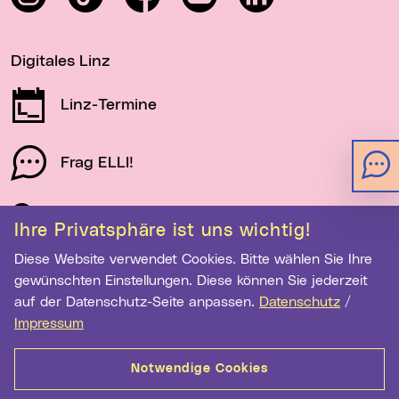
Digitales Linz
Linz-Termine
Frag ELLI!
Schau auf Linz
Ihre Privatsphäre ist uns wichtig!
Diese Website verwendet Cookies. Bitte wählen Sie Ihre
gewünschten Einstellungen. Diese können Sie jederzeit
Newsletter-Anmeldung
auf der Datenschutz-Seite anpassen.
Datenschutz
/
E-Mail-Adresse eingeben
Impressum
Notwendige Cookies
Anmelden