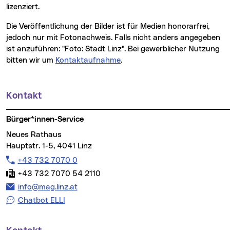
lizenziert.
Die Veröffentlichung der Bilder ist für Medien honorarfrei,
jedoch nur mit Fotonachweis. Falls nicht anders angegeben
ist anzuführen: "Foto: Stadt Linz". Bei gewerblicher Nutzung
bitten wir um
Kontaktaufnahme
.
Kontakt
Weitere Informationen
Bürger*innen-Service
Neues Rathaus
Hauptstr. 1-5, 4041 Linz
Telefon:
+43 732 7070 0
Fax:
+43 732 7070 54 2110
E-Mail Adresse:
info@mag.linz.at
Chatbot ELLI