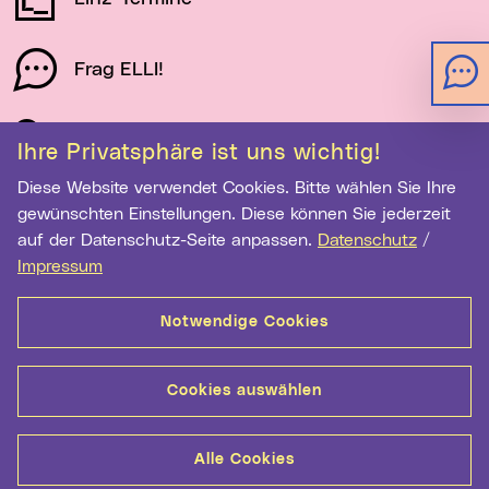
Frag ELLI!
Schau auf Linz
Ihre Privatsphäre ist uns wichtig!
Diese Website verwendet Cookies. Bitte wählen Sie Ihre
gewünschten Einstellungen. Diese können Sie jederzeit
Newsletter-Anmeldung
auf der Datenschutz-Seite anpassen.
Datenschutz
/
E-Mail-Adresse eingeben
Impressum
Notwendige Cookies
Anmelden
Cookies auswählen
Kontakt
Hilfe
Sitemap
Barrierefreiheit
Alle Cookies
Datenschutz
Medientransparenz
Impressum