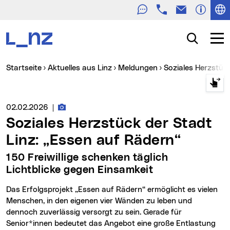
Telefon
E-Mail
Zur Navigation
Zum Inhalt
Zur Suche
Suche
Navig
Sie sind hier:
Startseite
Aktuelles aus Linz
Meldungen
Soziales Herzstüc
Fotos zur Meldung
Medienservice vom:
02.02.2026
|
Soziales Herzstück der Stadt
Linz: „Essen auf Rädern“
150 Freiwillige schenken täglich
Lichtblicke gegen Einsamkeit
Das Erfolgsprojekt „Essen auf Rädern“ ermöglicht es vielen
Menschen, in den eigenen vier Wänden zu leben und
dennoch zuverlässig versorgt zu sein. Gerade für
Senior*innen bedeutet das Angebot eine große Entlastung