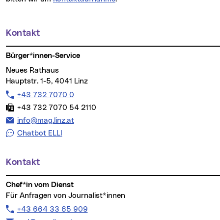
Kontakt
Weitere Informationen
Bürger*innen-Service
Neues Rathaus
Hauptstr. 1-5, 4041 Linz
Telefon:
+43 732 7070 0
Fax:
+43 732 7070 54 2110
E-Mail Adresse:
info@mag.linz.at
Chatbot ELLI
Kontakt
Chef*in vom Dienst
Für Anfragen von Journalist*innen
Telefon:
+43 664 33 65 909