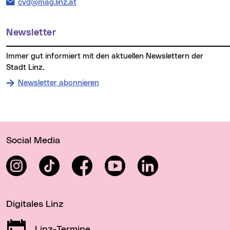
E-Mail Adresse:
cvd@mag.linz.at
Newsletter
Immer gut informiert mit den aktuellen Newslettern der
Stadt Linz.
Newsletter abonnieren
Wichtige Links
Social Media
Instagram
TikTok
Facebook
YouTube
LinkedIn
Digitales Linz
Linz-Termine