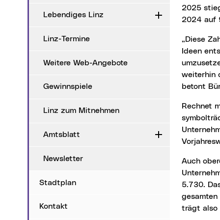
2025 stie
Lebendiges Linz
Aufklappen
2024 auf 9
Linz-Termine
„Diese Zahlen verdeutlichen, dass Linz eine Stadt des Anpackens ist – eine Stadt, in der
Ideen ent
Weitere Web-Angebote
umzusetzen
weiterhin
betont Bü
Gewinnspiele
Rechnet man die Personenbetreuer*innen hinzu, wurde 2025 sogar erstmals die
Linz zum Mitnehmen
symbolträ
Unternehm
Amtsblatt
Aufklappen
Vorjahresw
Newsletter
Auch oberösterreichweit zeigt sich ein positiver Trend: Landesweit wurden 6.338 neue
Unternehm
Stadtplan
5.730. Das
gesamten 
Kontakt
trägt als