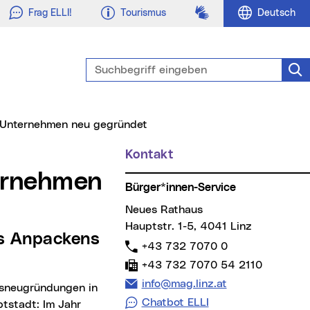
Gebärdensprache
Frag ELLI!
Tourismus
Deutsch
Suchbegriff eingeben
Suc
1 Unternehmen neu gegründet
Kontakt
Weitere Informationen
Bürger*innen-Service
Neues Rathaus
Hauptstr. 1-5, 4041 Linz
Telefon:
+43 732 7070 0
Fax:
+43 732 7070 54 2110
E-Mail Adresse:
info@mag.linz.at
Chatbot ELLI
ptstadt: Im Jahr