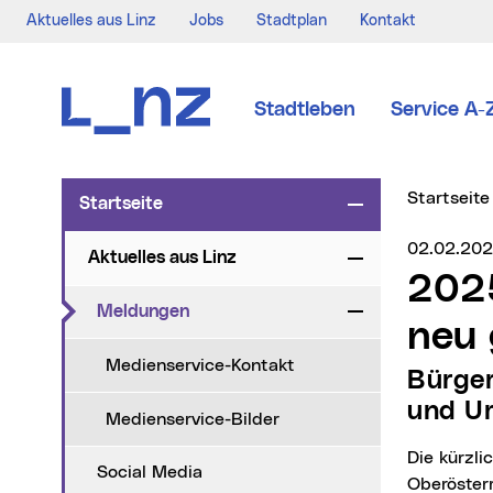
Aktuelles aus Linz
Jobs
Stadtplan
Kontakt
Zur Navigation
Zum Inhalt
Zur Suche
Stadtleben
Service A-
Sie sind hi
Startseite
Startseite
Zuklappen
Medienser
02.02.20
Aktuelles aus Linz
Zuklappen
2025 wurden in Linz 981 Unternehmen
(aktueller Menüpunkt)
Meldungen
Zuklappen
neu 
Medienservice-Kontakt
Bürgermeister Prammer: „Linz lebt Kultur des Anpackens
und U
Medienservice-Bilder
Die kürzlich veröffentlichten Zahlen der WKO OÖ zu den Unternehmensneugründungen in
Social Media
Oberösterr