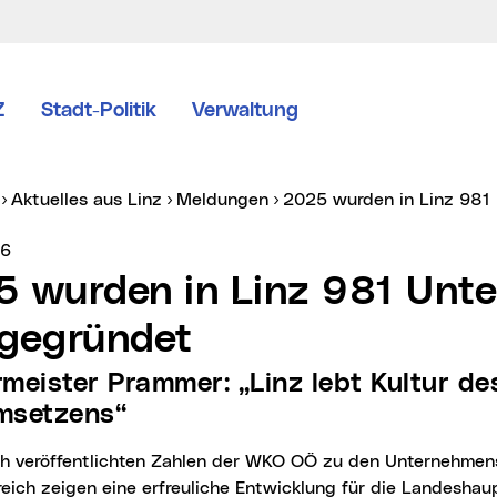
Z
Stadt-Politik
Verwaltung
er:
Aktuelles aus Linz
Meldungen
2025 wurden in Linz 98
vice vom:
26
gegründet
msetzens“
eich zeigen eine erfreuliche Entwicklung für die Landeshau