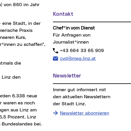
n) von 860 im Jahr
Kontakt
Chef*in vom Dienst
erische Praxis
Für Anfragen von
nseren Kurs,
Journalist*innen
*innen zu schaffen",
Telefon:
+43 664 33 65 909
E-Mail Adresse:
cvd@mag.linz.at
Newsletter
 Linz den
Immer gut informiert mit
den aktuellen Newslettern
hr waren es noch
der Stadt Linz.
ungen aus Linz am
Newsletter abonnieren
,5 Prozent. Linz
n Bundeslandes bei.