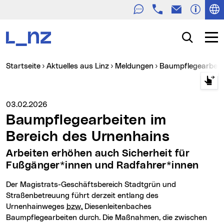
Telefon
E-Mail
Zur Navigation
Zum Inhalt
Zur Suche
Suche
Navig
Sie sind hier:
Startseite
Aktuelles aus Linz
Meldungen
Baumpflegearbeit
Medienservice vom:
03.02.2026
Baumpflegearbeiten im
Bereich des Urnenhains
Arbeiten erhöhen auch Sicherheit für
Fußgänger*innen und Radfahrer*innen
Der Magistrats-Geschäftsbereich Stadtgrün und
Straßenbetreuung führt derzeit entlang des
Urnenhainweges
bzw.
Diesenleitenbaches
Baumpflegearbeiten durch. Die Maßnahmen, die zwischen