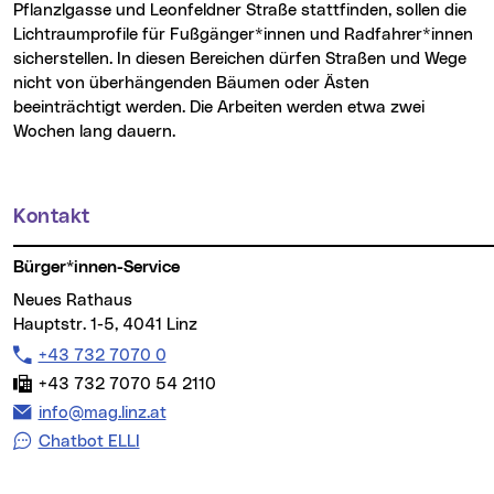
Pflanzlgasse und Leonfeldner Straße stattfinden, sollen die
Lichtraumprofile für Fußgänger*innen und Radfahrer*innen
sicherstellen. In diesen Bereichen dürfen Straßen und Wege
nicht von überhängenden Bäumen oder Ästen
beeinträchtigt werden. Die Arbeiten werden etwa zwei
Wochen lang dauern.
Kontakt
Weitere Informationen
Bürger*innen-Service
Neues Rathaus
Hauptstr. 1-5, 4041 Linz
Telefon:
+43 732 7070 0
Fax:
+43 732 7070 54 2110
E-Mail Adresse:
info@mag.linz.at
Chatbot ELLI