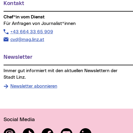
Kontakt
Chef*in vom Dienst
Für Anfragen von Journalist*innen
Telefon:
+43 664 33 65 909
E-Mail Adresse:
cvd@mag.linz.at
Newsletter
Immer gut informiert mit den aktuellen Newslettern der
Stadt Linz.
Newsletter abonnieren
Wichtige Links
Social Media
Instagram
TikTok
Facebook
YouTube
LinkedIn