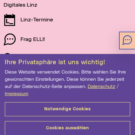
Digitales Linz
Linz-Termine
Frag ELLI!
Schau auf Linz
Ihre Privatsphäre ist uns wichtig!
Diese Website verwendet Cookies. Bitte wählen Sie Ihre
gewünschten Einstellungen. Diese können Sie jederzeit
Newsletter-Anmeldung
auf der Datenschutz-Seite anpassen.
Datenschutz
/
E-Mail-Adresse eingeben
Impressum
Notwendige Cookies
Anmelden
Cookies auswählen