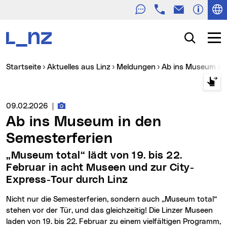
Telefon
E-Mail
Zur Navigation
Zum Inhalt
Zur Suche
Suche
Navig
Sie sind hier:
Startseite
Aktuelles aus Linz
Meldungen
Ab ins Museum in
Fotos zur Meldung
Medienservice vom:
09.02.2026
|
Ab ins Museum in den
Semesterferien
„Museum total“ lädt von 19. bis 22.
Februar in acht Museen und zur City-
Express-Tour durch Linz
Nicht nur die Semesterferien, sondern auch „Museum total“
stehen vor der Tür, und das gleichzeitig! Die Linzer Museen
laden von 19. bis 22. Februar zu einem vielfältigen Programm,