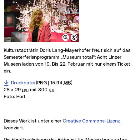
Kulturstadträtin Doris Lang-Mayerhofer freut sich auf das
Semesterferienprogramm „Museum total“: Acht Linzer
Museen laden von 19. Bis 22. Februar mit nur einem Ticket
ein.
Druckdatei
(PNG | 15,94
MB
)
28 x 29
cm
mit 300
dpi
Foto:
Hörl
Dieses Werk ist unter einer
Creative Commons-Lizenz
lizenziert.
Die Veröffentlichung der Bilder ist für Medien honorarfrei,