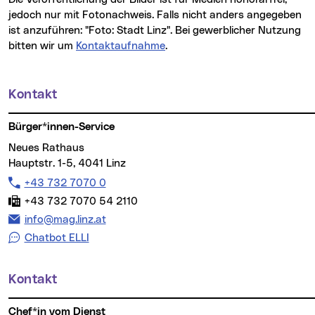
jedoch nur mit Fotonachweis. Falls nicht anders angegeben
ist anzuführen: "Foto: Stadt Linz". Bei gewerblicher Nutzung
bitten wir um
Kontaktaufnahme
.
Kontakt
Weitere Informationen
Bürger*innen-Service
Neues Rathaus
Hauptstr. 1-5, 4041 Linz
Telefon:
+43 732 7070 0
Fax:
+43 732 7070 54 2110
E-Mail Adresse:
info@mag.linz.at
Chatbot ELLI
Kontakt
Chef*in vom Dienst