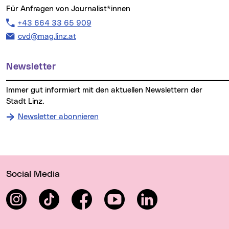
Für Anfragen von Journalist*innen
Telefon:
+43 664 33 65 909
E-Mail Adresse:
cvd@mag.linz.at
Newsletter
Immer gut informiert mit den aktuellen Newslettern der
Stadt Linz.
Newsletter abonnieren
Wichtige Links
Social Media
Instagram
TikTok
Facebook
YouTube
LinkedIn