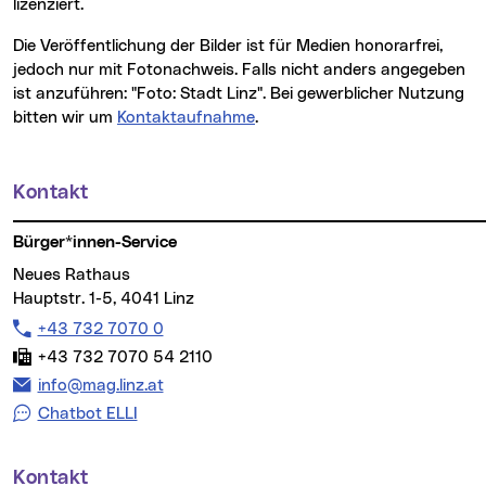
lizenziert.
Die Veröffentlichung der Bilder ist für Medien honorarfrei,
jedoch nur mit Fotonachweis. Falls nicht anders angegeben
ist anzuführen: "Foto: Stadt Linz". Bei gewerblicher Nutzung
bitten wir um
Kontaktaufnahme
.
Kontakt
Weitere Informationen
Bürger*innen-Service
Neues Rathaus
Hauptstr. 1-5, 4041 Linz
Telefon:
+43 732 7070 0
Fax:
+43 732 7070 54 2110
E-Mail Adresse:
info@mag.linz.at
Chatbot ELLI
Kontakt