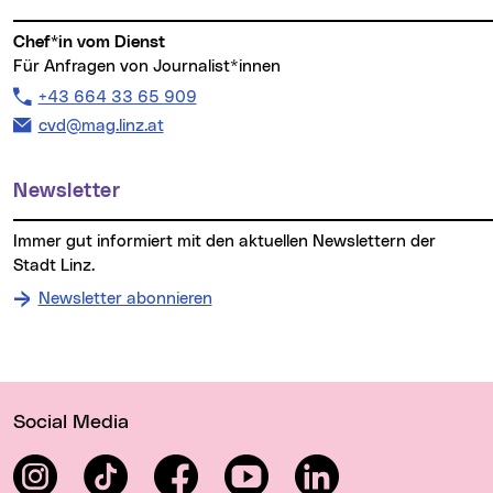
Chef*in vom Dienst
Für Anfragen von Journalist*innen
Telefon:
+43 664 33 65 909
E-Mail Adresse:
cvd@mag.linz.at
Newsletter
Immer gut informiert mit den aktuellen Newslettern der
Stadt Linz.
Newsletter abonnieren
Wichtige Links
Social Media
Instagram
TikTok
Facebook
YouTube
LinkedIn