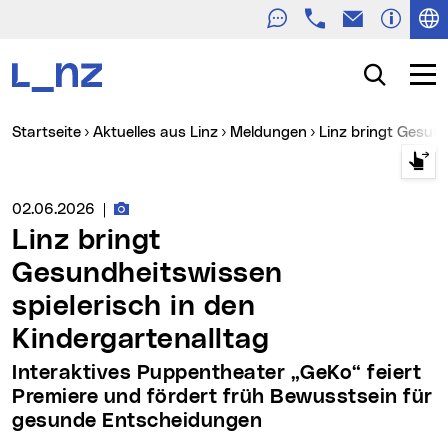
Telefon
E-Mail
Zur Navigation
Zum Inhalt
Zur Suche
Suche
Navig
Sie sind hier:
Startseite
Aktuelles aus Linz
Meldungen
Linz bringt Gesun
Fotos zur Meldung
Medienservice vom:
02.06.2026
|
Linz bringt
Gesundheitswissen
spielerisch in den
Kindergartenalltag
Interaktives Puppentheater „GeKo“ feiert
Premiere und fördert früh Bewusstsein für
gesunde Entscheidungen