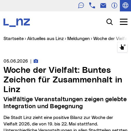
Telefon
E-Mail
Zur Navigation
Zum Inhalt
Zur Suche
Suche
Navig
Sie sind hier:
Startseite
Aktuelles aus Linz
Meldungen
Woche der Vielfa
Fotos zur Meldung
Medienservice vom:
05.06.2026
|
Woche der Vielfalt: Buntes
Zeichen für Zusammenhalt in
Linz
Vielfältige Veranstaltungen zeigen gelebte
Integration und Begegnung
Die Stadt Linz zieht eine positive Bilanz zur Woche der
Vielfalt 2026, die von 19. bis 22. Mai stattfand.
Unterschiedliche Veranstaltungen in allen Stadtteilen setzten