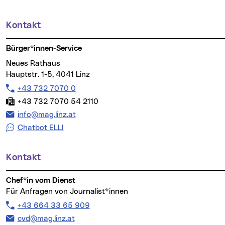
Kontakt
Weitere Informationen
Bürger*innen-Service
Neues Rathaus
Hauptstr. 1-5, 4041 Linz
Telefon:
+43 732 7070 0
Fax:
+43 732 7070 54 2110
E-Mail Adresse:
info@mag.linz.at
Chatbot ELLI
Kontakt
Chef*in vom Dienst
Für Anfragen von Journalist*innen
Telefon:
+43 664 33 65 909
E-Mail Adresse:
cvd@mag.linz.at