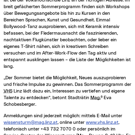
ist bei der Volkshochschule Linz an der richtigen Adresse. Im
breit gefächerten Sommerprogramm finden sich Workshops
über Bewegungsangebote bis hin zu Kursen in den
Bereichen Sprachen, Kunst und Gesundheit. Einmal
Bollywood-Tanz ausprobieren, sich mit Keramik intensiv
befassen, bei der Fledermausnacht die faszinierenden,
nachtaktiven Flugkünstler beobachten, oder lieber ein
eigenes T-Shirt nähen, sich in kreativem Schreiben
versuchen und im After-Work-Flow den Tag aktiv und
entspannt ausklingen lassen – die Liste der Möglichkeiten ist
lang.
„Der Sommer bietet die Möglichkeit, Neues auszuprobieren
und frische Impulse zu gewinnen. Das Sommerprogramm der
VHS
Linz lädt dazu ein, Interessen zu vertiefen und eigene
a
Talente zu entdecken“, betont Stadträtin
Mag.
Eva
Schobesberger.
Anmeldungen sind jederzeit möglich: mittels E-Mail unter
wissensturm@mag.linz.at
, online unter
www.vhs.linz.at
,
telefonisch unter +43 732 7070 0 oder persönlich im