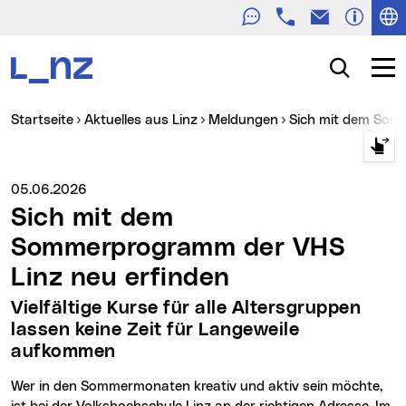
Telefon
E-Mail
Zur Navigation
Zum Inhalt
Zur Suche
Suche
Navig
Sie sind hier:
Startseite
Aktuelles aus Linz
Meldungen
Sich mit dem So
Medienservice vom:
05.06.2026
Sich mit dem
Sommerprogramm der VHS
Linz neu erfinden
Vielfältige Kurse für alle Altersgruppen
lassen keine Zeit für Langeweile
aufkommen
Wer in den Sommermonaten kreativ und aktiv sein möchte,