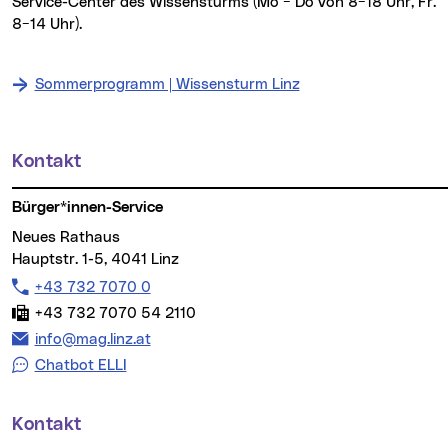
Service-Center des Wissensturms (Mo − Do von 8−18 Uhr, Fr.
8−14 Uhr).
Sommerprogramm | Wissensturm Linz
Kontakt
Weitere Informationen
Bürger*innen-Service
Neues Rathaus
Hauptstr. 1-5, 4041 Linz
Telefon:
+43 732 7070 0
Fax:
+43 732 7070 54 2110
E-Mail Adresse:
info@mag.linz.at
Chatbot ELLI
Kontakt