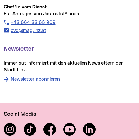
Chef*in vom Dienst
Für Anfragen von Journalist*innen
Telefon:
+43 664 33 65 909
E-Mail Adresse:
cvd@mag.linz.at
Newsletter
Immer gut informiert mit den aktuellen Newslettern der
Stadt Linz.
Newsletter abonnieren
Wichtige Links
Social Media
Instagram
TikTok
Facebook
YouTube
LinkedIn