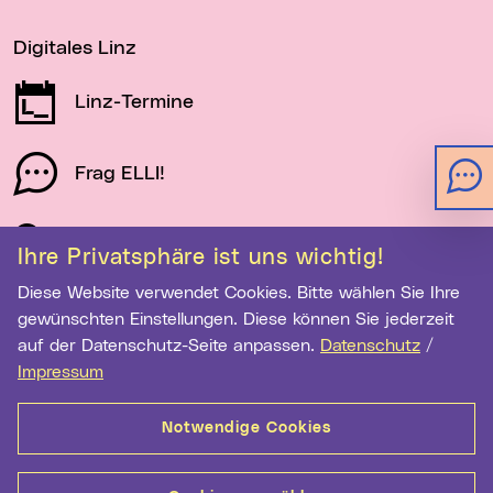
Digitales Linz
Linz-Termine
Frag ELLI!
Schau auf Linz
Ihre Privatsphäre ist uns wichtig!
Diese Website verwendet Cookies. Bitte wählen Sie Ihre
gewünschten Einstellungen. Diese können Sie jederzeit
Newsletter-Anmeldung
auf der Datenschutz-Seite anpassen.
Datenschutz
/
E-Mail-Adresse eingeben
Impressum
Notwendige Cookies
Anmelden