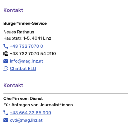
Kontakt
Weitere Informationen
Bürger*innen-Service
Neues Rathaus
Hauptstr. 1-5, 4041 Linz
Telefon:
+43 732 7070 0
Fax:
+43 732 7070 54 2110
E-Mail Adresse:
info@mag.linz.at
Chatbot ELLI
Kontakt
Chef*in vom Dienst
Für Anfragen von Journalist*innen
Telefon:
+43 664 33 65 909
E-Mail Adresse:
cvd@mag.linz.at