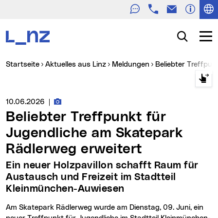
Telefon
E-Mail
Zur Navigation
Zum Inhalt
Zur Suche
Suche
Navig
Sie sind hier:
Startseite
Aktuelles aus Linz
Meldungen
Beliebter Treffp
Fotos zur Meldung
Medienservice vom:
10.06.2026
|
Beliebter Treffpunkt für
Jugendliche am Skatepark
Rädlerweg erweitert
Ein neuer Holzpavillon schafft Raum für
Austausch und Freizeit im Stadtteil
Kleinmünchen-Auwiesen
Am Skatepark Rädlerweg wurde am Dienstag, 09. Juni, ein