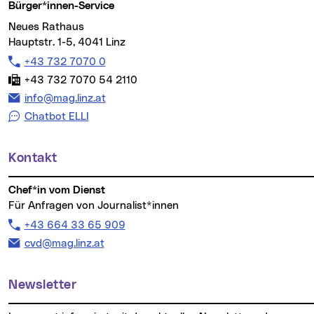
Bürger*innen-Service
Neues Rathaus
Hauptstr. 1-5, 4041 Linz
Telefon:
+43 732 7070 0
Fax:
+43 732 7070 54 2110
E-Mail Adresse:
info@mag.linz.at
Chatbot ELLI
Kontakt
Chef*in vom Dienst
Für Anfragen von Journalist*innen
Telefon:
+43 664 33 65 909
E-Mail Adresse:
cvd@mag.linz.at
Newsletter