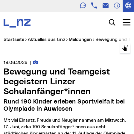
Telefon
E-Mail
Zur Navigation
Zum Inhalt
Zur Suche
Suche
Navig
Sie sind hier:
Startseite
Aktuelles aus Linz
Meldungen
Bewegung und Te
Fotos zur Meldung
Medienservice vom:
18.06.2026
|
Bewegung und Teamgeist
begeistern Linzer
Schulanfänger*innen
Rund 190 Kinder erleben Sportvielfalt bei
Olympiade in Auwiesen
Mit viel Einsatz, Freude und Neugier nahmen am Mittwoch,
17. Juni, zirka 190 Schulanfänger*innen aus acht
städtischen Kindergärten an der 11. Auflage der Olympiade