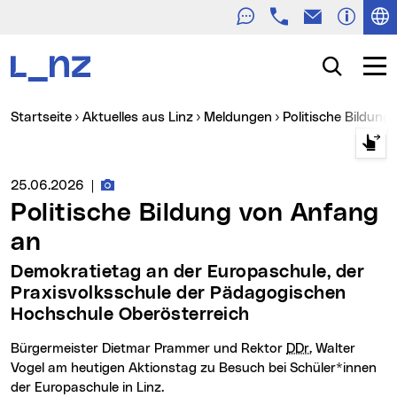
Telefon
E-Mail
Zur Navigation
Zum Inhalt
Zur Suche
Suche
Navig
Sie sind hier:
Startseite
Aktuelles aus Linz
Meldungen
Politische Bildun
Fotos zur Meldung
Medienservice vom:
25.06.2026
|
Politische Bildung von Anfang
an
Demokratietag an der Europaschule, der
Praxisvolksschule der Pädagogischen
Hochschule Oberösterreich
Bürgermeister Dietmar Prammer und Rektor
DDr.
Walter
Vogel am heutigen Aktionstag zu Besuch bei Schüler*innen
der Europaschule in Linz.