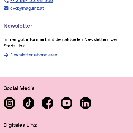
Telefon:
+43 664 33 65 909
E-Mail Adresse:
cvd@mag.linz.at
Newsletter
Immer gut informiert mit den aktuellen Newslettern der
Stadt Linz.
Newsletter abonnieren
Wichtige Links
Social Media
Instagram
TikTok
Facebook
YouTube
LinkedIn
Digitales Linz