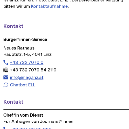
ist anzuführen: "Foto: Stadt Linz". Bei gewerblicher Nutzung
bitten wir um
Kontaktaufnahme
.
Kontakt
Weitere Informationen
Bürger*innen-Service
Neues Rathaus
Hauptstr. 1-5, 4041 Linz
Telefon:
+43 732 7070 0
Fax:
+43 732 7070 54 2110
E-Mail Adresse:
info@mag.linz.at
Chatbot ELLI
Kontakt
Chef*in vom Dienst
Für Anfragen von Journalist*innen