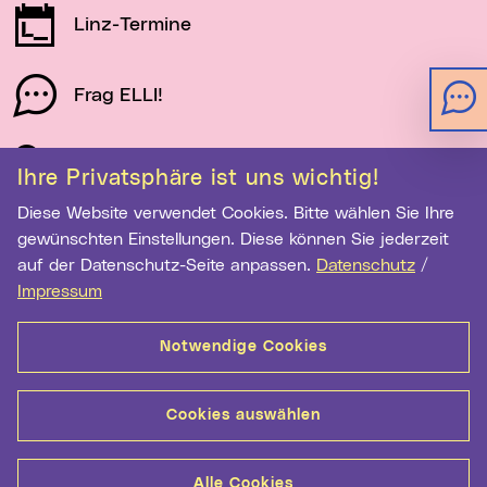
Linz-Termine
Frag ELLI!
Schau auf Linz
Ihre Privatsphäre ist uns wichtig!
Diese Website verwendet Cookies. Bitte wählen Sie Ihre
gewünschten Einstellungen. Diese können Sie jederzeit
Newsletter-Anmeldung
auf der Datenschutz-Seite anpassen.
Datenschutz
/
E-Mail-Adresse eingeben
Impressum
Notwendige Cookies
Anmelden
Cookies auswählen
Kontakt
Hilfe
Sitemap
Barrierefreiheit
Alle Cookies