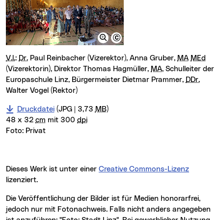
v.l.
:
Dr.
Paul Reinbacher (Vizerektor), Anna Gruber,
MA
MEd
(Vizerektorin), Direktor Thomas Hagmüller,
MA
, Schulleiter der
Europaschule Linz, Bürgermeister Dietmar Prammer,
DDr.
Walter Vogel (Rektor)
Druckdatei
(JPG | 3,73
MB
)
48 x 32
cm
mit 300
dpi
Foto:
Privat
Dieses Werk ist unter einer
Creative Commons-Lizenz
lizenziert.
Die Veröffentlichung der Bilder ist für Medien honorarfrei,
jedoch nur mit Fotonachweis. Falls nicht anders angegeben