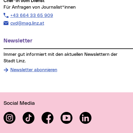
Chef*in vom Dienst
Für Anfragen von Journalist*innen
Telefon:
+43 664 33 65 909
E-Mail Adresse:
cvd@mag.linz.at
Newsletter
Immer gut informiert mit den aktuellen Newslettern der
Stadt Linz.
Newsletter abonnieren
Wichtige Links
Social Media
Instagram
TikTok
Facebook
YouTube
LinkedIn