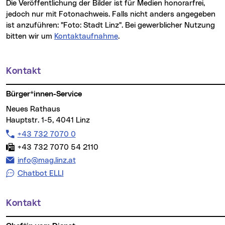
Die Veröffentlichung der Bilder ist für Medien honorarfrei,
jedoch nur mit Fotonachweis. Falls nicht anders angegeben
ist anzuführen: "Foto: Stadt Linz". Bei gewerblicher Nutzung
bitten wir um
Kontaktaufnahme
.
Kontakt
Weitere Informationen
Bürger*innen-Service
Neues Rathaus
Hauptstr. 1-5, 4041 Linz
Telefon:
+43 732 7070 0
Fax:
+43 732 7070 54 2110
E-Mail Adresse:
info@mag.linz.at
Chatbot ELLI
Kontakt