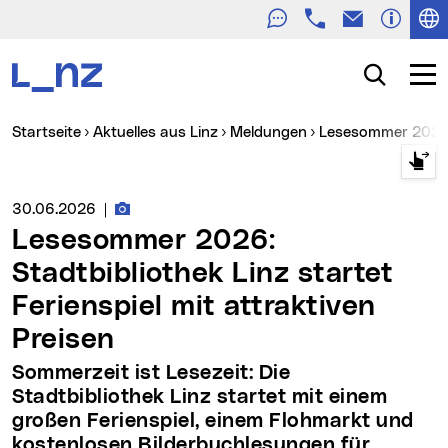
Telefon
E-Mail
Zur Navigation
Zum Inhalt
Zur Suche
Suche
Navig
Sie sind hier:
Startseite
Aktuelles aus Linz
Meldungen
Lesesommer 2026: 
Fotos zur Meldung
Medienservice vom:
30.06.2026
|
Lesesommer 2026:
Stadtbibliothek Linz startet
Ferienspiel mit attraktiven
Preisen
Sommerzeit ist Lesezeit: Die
Stadtbibliothek Linz startet mit einem
großen Ferienspiel, einem Flohmarkt und
kostenlosen Bilderbuchlesungen für