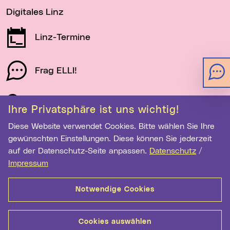
Digitales Linz
Linz-Termine
Frag ELLI!
Schau auf Linz
Ihre Privatsphäre ist uns wichtig!
Diese Website verwendet Cookies. Bitte wählen Sie Ihre
gewünschten Einstellungen. Diese können Sie jederzeit
Newsletter-Anmeldung
auf der Datenschutz-Seite anpassen.
Datenschutz
/
E-Mail-Adresse eingeben
Impressum
Notwendige Cookies
Anmelden
Cookies auswählen