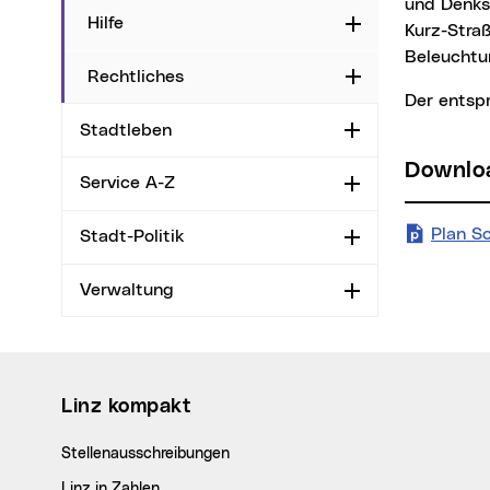
und Denks
Hilfe
Aufklappen
Kurz-Stra
Beleuchtu
Rechtliches
Aufklappen
Der ents
Stadtleben
Aufklappen
Downl
Service A-Z
Aufklappen
Plan S
Stadt-Politik
Aufklappen
Verwaltung
Aufklappen
Wichtige Links
Linz kompakt
Stellenausschreibungen
Linz in Zahlen