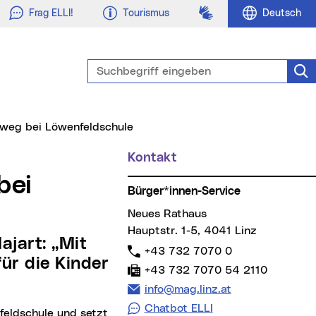
Gebärdensprache
Frag ELLI!
Tourismus
Deutsch
Suchbegriff eingeben
Suc
ulweg bei Löwenfeldschule
Kontakt
Weitere Informationen
Bürger*innen-Service
Neues Rathaus
Hauptstr. 1-5, 4041 Linz
Telefon:
+43 732 7070 0
ür die Kinder
Fax:
+43 732 7070 54 2110
E-Mail Adresse:
info@mag.linz.at
Chatbot ELLI