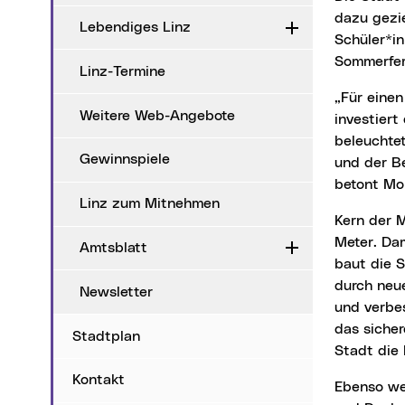
dazu gezie
Lebendiges Linz
Aufklappen
Schüler*in
Sommerfer
Linz-Termine
„Für einen sicheren Schulweg und mehr Aufenthaltsqualität bei der Löwenfeldschule
Weitere Web-Angebote
investiert
beleuchte
Gewinnspiele
und der Be
betont Mob
Linz zum Mitnehmen
Kern der Maßnahmen ist die Verbreiterung des ostseitigen Gehsteigs auf mindestens 2,50
Meter. Dam
Amtsblatt
Aufklappen
baut die 
durch neu
Newsletter
und verbes
das sicher
Stadtplan
Stadt die
Kontakt
Ebenso werden die Schutzwege im Kreuzungsbereich Zeppelinstraße / Franz-Kurz-Straße