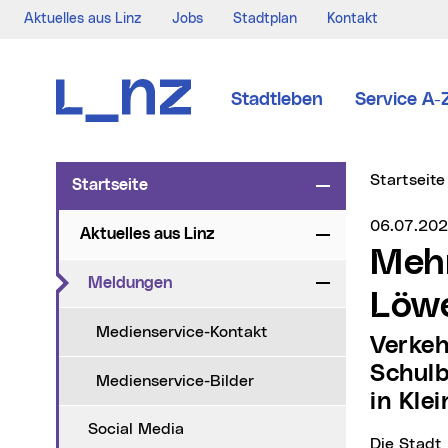
Aktuelles aus Linz
Jobs
Stadtplan
Kontakt
Zur Navigation
Zum Inhalt
Zur Suche
Stadtleben
Service A-
Sie sind hi
Startseite
Startseite
Zuklappen
Medienser
06.07.20
Aktuelles aus Linz
Zuklappen
Mehr Sicherheit am Schulweg bei
(aktueller Menüpunkt)
Meldungen
Zuklappen
Löwe
Medienservice-Kontakt
Verkehrsreferent Vizebürgermeister Martin Hajart: „Mit
Schulb
Medienservice-Bilder
in Kle
Social Media
Die Stadt Linz verbessert die Verkehrssicherheit im Umfeld der Löwenfeldschule und setzt