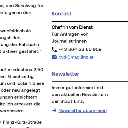
es, den Schulweg für
erfolgen in den
Kontakt
Chef*in vom Dienst
Für Anfragen von
ngshilfen,
Journalist*innen
erung der Fahrbahn
Telefon:
+43 664 33 65 909
raktiver gestaltet,“
E-Mail Adresse:
cvd@mag.linz.at
Newsletter
en. Gleichzeitig
um und lockert diese
Immer gut informiert mit
 oder neu angelegt
den aktuellen Newslettern
ungen erleichtern
der Stadt Linz.
tzlich erneuert die
Newsletter abonnieren
verbessern.