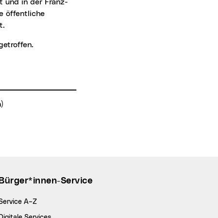
 und in der Franz-
 öffentliche
t.
etroffen.
)
Bürger*innen-Service
Service A–Z
Digitale Services