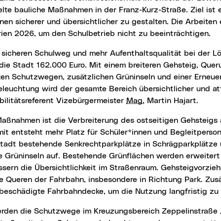
lte bauliche Maßnahmen in der Franz-Kurz-Straße. Ziel ist 
nen sicherer und übersichtlicher zu gestalten. Die Arbeiten 
ien 2026, um den Schulbetrieb nicht zu beeinträchtigen.
 die Stadt 162.000 Euro. Mit einem breiteren Gehsteig, Queru
ten Schutzwegen, zusätzlichen Grüninseln und einer Erneu
leuchtung wird der gesamte Bereich übersichtlicher und att
ilitätsreferent Vizebürgermeister
Mag.
Martin Hajart.
it entsteht mehr Platz für Schüler*innen und Begleitperson
Stadt bestehende Senkrechtparkplätze in Schrägparkplätze 
e Grüninseln auf. Bestehende Grünflächen werden erweitert
sern die Übersichtlichkeit im Straßenraum. Gehsteigvorzieh
e Queren der Fahrbahn, insbesondere in Richtung Park. Zusä
 beschädigte Fahrbahndecke, um die Nutzung langfristig zu 