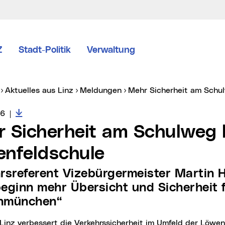
Z
Stadt-Politik
Verwaltung
er:
Aktuelles aus Linz
Meldungen
Mehr Sicherheit am Sch
Downloads zur Meldung
vice vom:
26
|
nfeldschule
eginn mehr Übersicht und Sicherheit f
inmünchen“