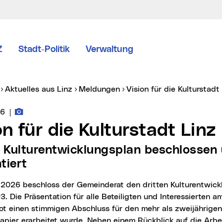
Z
Stadt-Politik
Verwaltung
er:
Aktuelles aus Linz
Meldungen
Vision für die Kulturstad
Fotos zur Meldung
vice vom:
26
|
ion für die Kulturstadt Lin
tiert
3. Die Präsentation für alle Beteiligten und Interessierten am
ot einen stimmigen Abschluss für den mehr als zweijährigen
papier erarbeitet wurde. Neben einem Rückblick auf die Arb