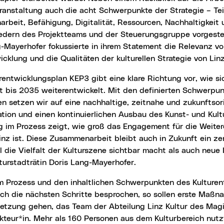
ranstaltung auch die acht Schwerpunkte der Strategie – Te
beit, Befähigung, Digitalität, Ressourcen, Nachhaltigkeit 
edern des Projektteams und der Steuerungsgruppe vorgestell
-Mayerhofer fokussierte in ihrem Statement die Relevanz von
cklung und die Qualitäten der kulturellen Strategie von Lin
dt bis 2035 weiterentwickelt. Mit den definierten Schwerpu
 setzen wir auf eine nachhaltige, zeitnahe und zukunftsori
tion und einen kontinuierlichen Ausbau des Kunst- und Kultu
g im Prozess zeigt, wie groß das Engagement für die Weite
Linz ist. Diese Zusammenarbeit bleibt auch in Zukunft ein zen
 die Vielfalt der Kulturszene sichtbar macht als auch neue 
turstadträtin Doris Lang-Mayerhofer.
ch die nächsten Schritte besprochen, so sollen erste Maßn
etzung gehen, das Team der Abteilung Linz Kultur des Magis
kteur*in. Mehr als 160 Personen aus dem Kulturbereich nutz