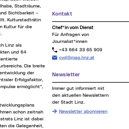
ilhabe, Stadträume,
und Sichtbarkeit –
Kontakt
t. Kulturstadträtin
 Kultur für die
Chef*in vom Dienst
z.
Für Anfragen von
Journalist*innen
Telefon:
+43 664 33 65 909
nkten und 64
E-Mail Adresse:
cvd@mag.linz.at
entierte
rbereichs. Die breite
rentwicklung der
Newsletter
traler Erfolgsfaktor,
Impulse ermöglicht“,
Immer gut informiert mit
den aktuellen Newslettern
der Stadt Linz.
Newsletter abonnieren
ahmen schon zeitnah
trats Linz ist dabei
ten die Gelegenheit,