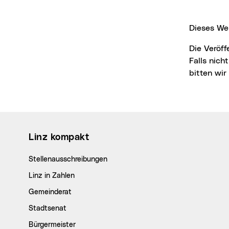
Dieses We
Die Veröffentlichung der Bilder ist für Medien honorarfrei, jedoch nur mit Fotonachweis.
Falls nich
bitten wi
Wichtige Links
Linz kompakt
Stellenausschreibungen
Linz in Zahlen
Gemeinderat
Stadtsenat
Bürgermeister