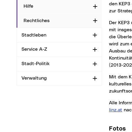
den KEP3 
Hilfe
Aufklappen
zur Strat
Rechtliches
Aufklappen
Der KEP3 umfasst neben der Vision für die Kulturstadt 2035 und den acht Schwerpunkten
mit insge
Stadtleben
Aufklappen
die Überle
wird zum e
Service A-Z
Aufklappen
Ausbau de
Kontinuit
Stadt-Politik
Aufklappen
(2013-2026
Mit dem KEP3 verfügt Linz über eine tragfähige Strategie, um künstlerisches und
Verwaltung
Aufklappen
kulturelle
zukunftsor
Alle Inf
linz.at
nac
Fotos