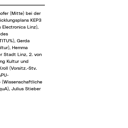
wicklungsplans KEP3
s Electronica Linz),
 des
FTITU%), Gerda
ultur), Hemma
 Stadt Linz, 2. von
ung Kultur und
roll (Vorsitz.-Stv.
APU-
p (Wissenschaftliche
quA), Julius Stieber