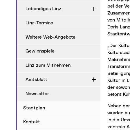
bei der Ve
Lebendiges Linz
Aufklappen
Zusammenar
von Mitgli
Linz-Termine
Doris Lang
Stadtentwi
Weitere Web-Angebote
„Der Kulturentwicklungsplan KEP3 gibt eine klare Richtung vor, wie sich Linz als
Gewinnspiele
Kultursta
Maßnahmen
Linz zum Mitnehmen
Transforma
Beteiligun
Amtsblatt
Aufklappen
Kultur in 
der sowohl
Newsletter
betont Kul
Neben dem Prozess und den inhaltlichen Schwerpunkten des Kulturentwicklungsplans
Stadtplan
wurden au
in die Ums
Kontakt
zentrale A