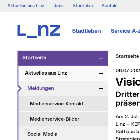
Aktuelles aus Linz
Jobs
Stadtplan
Kontakt
Zur Navigation
Zum Inhalt
Zur Suche
Stadtleben
Service A-
Sie sind hi
Startseite
Startseite
Zuklappen
Medienser
06.07.20
Aktuelles aus Linz
Zuklappen
Vis
(aktueller Menüpunkt)
Meldungen
Zuklappen
Dritter Kulturentwicklungsplan beschlossen und
präsen
Medienservice-Kontakt
Am 2. Juli 2026 beschloss der Gemeinderat den dritten Kulturentwicklungsplan der Stadt
Medienservice-Bilder
Linz – KEP
Rathaus b
Social Media
Strategie