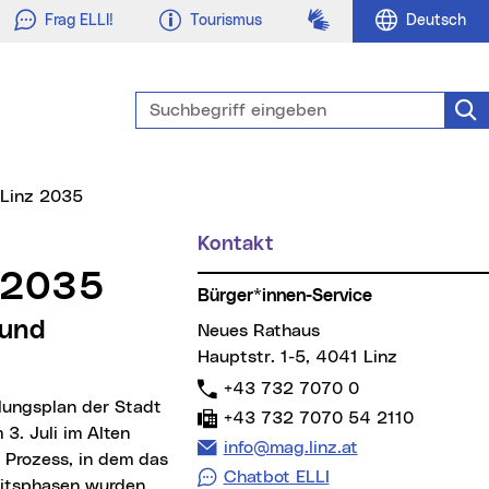
Gebärdensprache
Frag ELLI!
Tourismus
Deutsch
Suchbegriff eingeben
Suc
t Linz 2035
Kontakt
Weitere Informationen
z 2035
Bürger*innen-Service
Neues Rathaus
Hauptstr. 1-5, 4041 Linz
Telefon:
+43 732 7070 0
Fax:
+43 732 7070 54 2110
 3. Juli im Alten
E-Mail Adresse:
info@mag.linz.at
 Prozess, in dem das
Chatbot ELLI
eitsphasen wurden