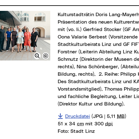
Kulturstadträtin Doris Lang-Mayerhofer (Mitte) bei der
Präsentation des neuen Kulturent
mit (vo. li.) Gerfried Stocker (GF Ar
Oona Valarie Serbest (Vorsitzende
Stadtkulturbeirats Linz und GF FI
Forstner (Leiterin Abteilung Linz K
Schmutz (Direktorin der Museen der
rechts), Nina Schönberger, (Abteil
Bildung, rechts), 2. Reihe: Philipp K
Des Stadtkulturbeirats Linz und K
Vorstandsmitglied), Thomas Philip
und fachliche Begleitung, Leiter Li
(Direktor Kultur und Bildung).
Druckdatei
(JPG | 5,11
MB
)
51 x 34
cm
mit 300
dpi
Foto:
Stadt Linz