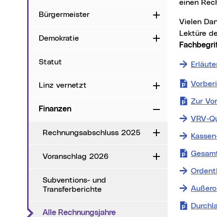
einen Rec
Bürgermeister
Aufklappen
Vielen Dank für Ihr Interesse am Rechnungsabschluss 2012 der Stadt Linz. Um Ihnen die
Lektüre d
Demokratie
Aufklappen
Fachbegri
Statut
Erläut
Vorber
Linz vernetzt
Aufklappen
Zur Vo
Finanzen
Zuklappen
VRV-Qu
Rechnungsabschluss 2025
Aufklappen
Kassen
Gesamt
Voranschlag 2026
Aufklappen
Ordent
Subventions- und
Außero
Transferberichte
Durchl
(aktueller Menüpunkt)
Alle Rechnungsjahre