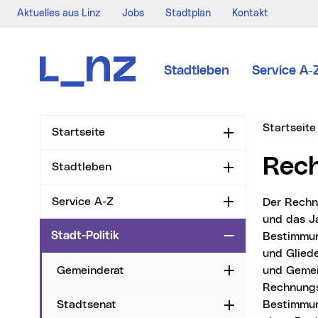
Aktuelles aus Linz
Jobs
Stadtplan
Kontakt
Zur Navigation
Zum Inhalt
Zur Suche
Stadtleben
Service A-
Sie sind hi
Startseite
Startseite
Aufklappen
Re
Stadtleben
Aufklappen
Service A-Z
Der Rechnungssabschluss einer Gebietskörperschaft gibt über ihre Wirtschaftsführung
Aufklappen
und das J
Stadt-Politik
Bestimmun
Zuklappen
und Glied
Gemeinderat
und Gemei
Aufklappen
Rechnungs
Bestimmun
Stadtsenat
Aufklappen