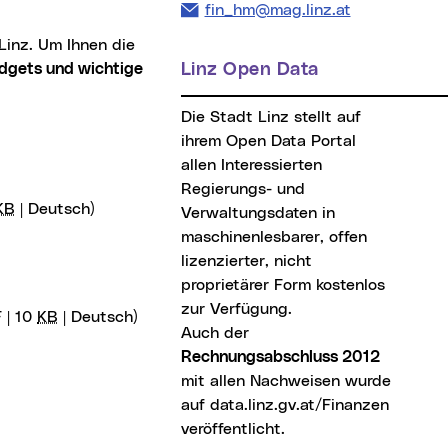
E-Mail Adresse:
fin_hm@mag.linz.at
dgets und wichtige
Linz Open Data
Die Stadt Linz stellt auf
ihrem Open Data Portal
allen Interessierten
Regierungs- und
KB
| Deutsch)
Verwaltungsdaten in
maschinenlesbarer, offen
lizenzierter, nicht
proprietärer Form kostenlos
zur Verfügung.
 | 10
KB
| Deutsch)
Auch der
Rechnungsabschluss 2012
mit allen Nachweisen wurde
auf
data.linz.gv.at/Finanzen
(neues 
veröffentlicht.