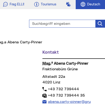
Gebärdensprache
Frag ELLI!
Tourismus
Deutsch
Suchbegriff eingeben
Suc
ag.a Abena Carty-Pinner
Kontakt
Weitere Informationen
a
Mag.
Abena Carty-Pinner
Fraktionsbüro Grüne
Altstadt 22a
4020 Linz
Tel:
+43 732 739444
Fax:
+43 732 739444 35
E-Mail Adresse:
abena.carty-pinner@gru