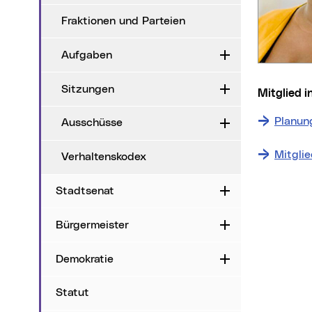
Fraktionen und Parteien
Aufgaben
Aufklappen
Sitzungen
Aufklappen
Mitglied
Planun
Ausschüsse
Aufklappen
Mitgli
Verhaltenskodex
Stadtsenat
Aufklappen
Bürgermeister
Aufklappen
Demokratie
Aufklappen
Statut