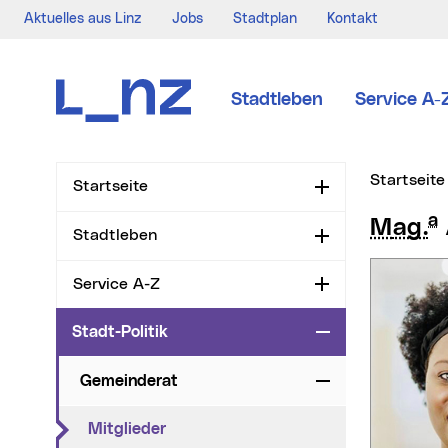
Aktuelles aus Linz
Jobs
Stadtplan
Kontakt
Zur Navigation
Zum Inhalt
Zur Suche
Stadtleben
Service A-
Sie sind hi
Startseite
Startseite
Aufklappen
a
Mag.
Stadtleben
Aufklappen
Service A-Z
Aufklappen
Stadt-Politik
Zuklappen
Gemeinderat
Zuklappen
(aktueller Menüpunkt)
Mitglieder