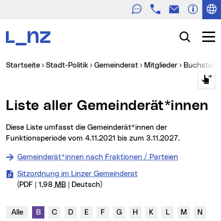
Telefon
E-Mail
Zur Navigation
Zum Inhalt
Zur Suche
Suche
Navig
Sie sind hier:
Startseite
Stadt-Politik
Gemeinderat
Mitglieder
Buchstabe
Liste aller Gemeinderät*innen
Diese Liste umfasst die Gemeinderät*innen der
Funktionsperiode vom 4.11.2021 bis zum 3.11.2027.
Gemeinderät*innen nach Fraktionen / Parteien
Sitzordnung im Linzer Gemeinderat
(PDF | 1,98
MB
| Deutsch)
Buchstabenleiste:
Wortbeginn mit
(aktueller Buchstabe)
Wortbeginn mit
Wortbeginn mit
Wortbeginn mit
Wortbeginn mit
Wortbeginn mit
Wortbeginn mit
Wortbeginn mit
Wortbeginn mit
Wortbeginn
Wortbe
Alle
B
C
D
E
F
G
H
K
L
M
N