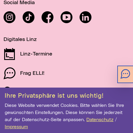
Social Media
Instagram
TikTok
Facebook
YouTube
LinkedIn
Digitales Linz
Linz-Termine
Frag ELLI!
Schau auf Linz
Ihre Privatsphäre ist uns wichtig!
Diese Website verwendet Cookies. Bitte wählen Sie Ihre
gewünschten Einstellungen. Diese können Sie jederzeit
Newsletter-Anmeldung
auf der Datenschutz-Seite anpassen.
Datenschutz
/
E-Mail-Adresse eingeben
Impressum