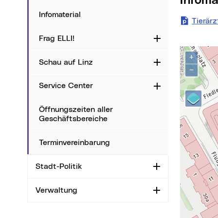
Infom
Infomaterial
Tierär
Frag ELLI!
Aufklappen
Kontak
Karte über
+
Schau auf Linz
Aufklappen
−
Service Center
Aufklappen
Öffnungszeiten aller
Geschäftsbereiche
Terminvereinbarung
Stadt-Politik
Aufklappen
Verwaltung
Aufklappen