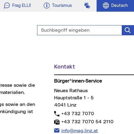
Gebärdensprache
Frag ELLI!
Tourismus
Deutsch
Suchbegriff eingeben
Suc
üpunkt)
Kontakt
Weitere Informationen
Bürger*innen-Service
Neues Rathaus
aterialien.
Hauptstraße 1 - 5
4041 Linz
ankündigung ist
Telefon:
+43 732 7070
Fax:
+43 732 7070 54 2110
E-Mail Adresse:
info@mag.linz.at