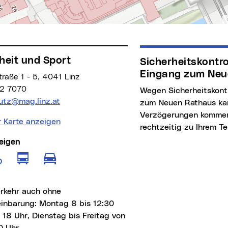
heit und Sport
Sicherheitskontrollen beim
Eingang zum Neu
raße 1 - 5, 4041 Linz
2 7070
Wegen Sicherheitskontrollen beim Eingang
Adresse:
hutz@mag.linz.at
zum Neuen Rathaus ka
Verzögerungen kommen
r Karte anzeigen
rechtzeitig zu Ihrem Te
eigen
e anzeigen für Fußgänger
Route anzeigen für öffentliche Verkeh
Route anzeigen für Radfahrer
Route anzeigen für motorisierten
erkehr auch ohne
einbarung: Montag 8 bis 12:30
 18 Uhr, Dienstag bis Freitag von
0 Uhr.