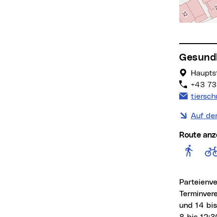
Gesund
Hauptst
+43 73
E-Mail 
tiersc
Auf de
Route anz
Rout
Parteienv
Terminver
und 14 bis
8 bis 12:3