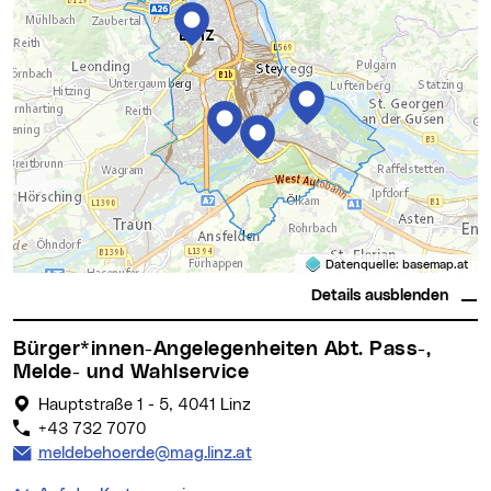
Datenquelle:
basemap.at
Details ausblenden
Bürger*innen-Angelegenheiten Abt. Pass-,
Melde- und Wahlservice
Hauptstraße 1 - 5, 4041 Linz
+43 732 7070
E-Mail Adresse:
meldebehoerde@mag.linz.at