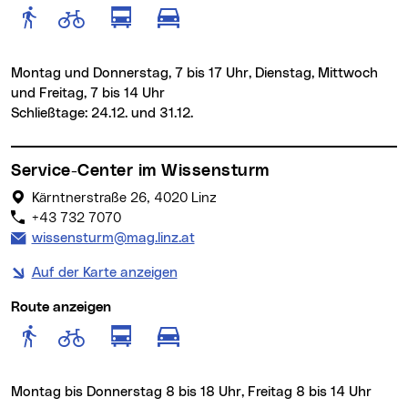
Route anzeigen für Fußgänger
Route anzeigen für Radfahr
Route anzeigen für öffentlich
Route anzeigen für motor
Montag und Donnerstag, 7 bis 17 Uhr, Dienstag, Mittwoch
und Freitag, 7 bis 14 Uhr
Schließtage: 24.12. und 31.12.
Service-Center im Wissensturm
Kärntnerstraße 26, 4020 Linz
+43 732 7070
E-Mail Adresse:
wissensturm@mag.linz.at
Auf der Karte anzeigen
Route anzeigen
Route anzeigen für Fußgänger
Route anzeigen für Radfahr
Route anzeigen für öffentlich
Route anzeigen für motor
Montag bis Donnerstag 8 bis 18 Uhr, Freitag 8 bis 14 Uhr