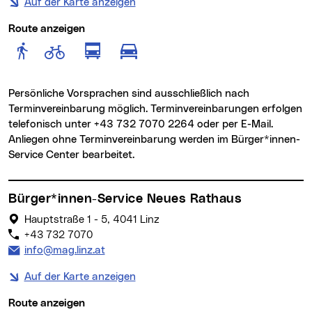
Auf der Karte anzeigen
Route anzeigen
Route anzeigen für Fußgänger
Route anzeigen für Radfahr
Route anzeigen für öffentlich
Route anzeigen für motor
Persönliche Vorsprachen sind ausschließlich nach
Terminvereinbarung möglich. Terminvereinbarungen erfolgen
telefonisch unter +43 732 7070 2264 oder per E-Mail.
Anliegen ohne Terminvereinbarung werden im Bürger*innen-
Service Center bearbeitet.
Bürger*innen-Service Neues Rathaus
Hauptstraße 1 - 5, 4041 Linz
+43 732 7070
E-Mail Adresse:
info@mag.linz.at
Auf der Karte anzeigen
Route anzeigen