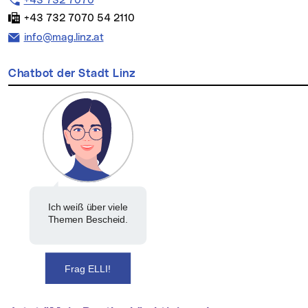
+43 732 7070
Fax:
+43 732 7070 54 2110
E-Mail Adresse:
info@mag.linz.at
Chatbot der Stadt Linz
Ich weiß über viele
Themen Bescheid.
Frag ELLI!