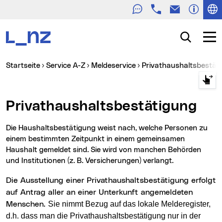
Telefon
E-Mail
Zur Navigation
Zum Inhalt
Zur Suche
Suche
Navig
Sie sind hier:
Startseite
Service A-Z
Meldeservice
Privathaushaltsbestät
Privathaushaltsbestätigung
Die Haushaltsbestätigung weist nach, welche Personen zu
einem bestimmten Zeitpunkt in einem gemeinsamen
Haushalt gemeldet sind. Sie wird von manchen Behörden
und Institutionen (z. B. Versicherungen) verlangt.
Die Ausstellung einer Privathaushaltsbestätigung erfolgt
auf Antrag aller an einer Unterkunft angemeldeten
Sie nimmt Bezug auf das lokale Melderegister,
Menschen.
d.h. dass man die Privathaushaltsbestätigung nur in der