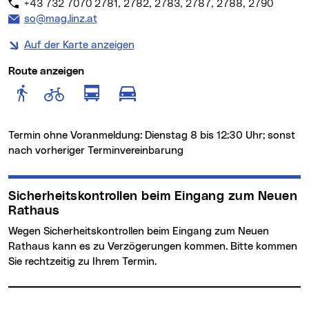
+43 732 7070 2781, 2782, 2783, 2787, 2788, 2790
E-Mail Adresse:
so@mag.linz.at
Auf der Karte anzeigen
Route anzeigen
Route anzeigen für Fußgänger
Route anzeigen für Radfahr
Route anzeigen für öffentlich
Route anzeigen für motor
Termin ohne Voranmeldung: Dienstag 8 bis 12:30 Uhr; sonst
nach vorheriger Terminvereinbarung
Sicherheitskontrollen beim Eingang zum Neuen
Rathaus
Wegen Sicherheitskontrollen beim Eingang zum Neuen
Rathaus kann es zu Verzögerungen kommen. Bitte kommen
Sie rechtzeitig zu Ihrem Termin.