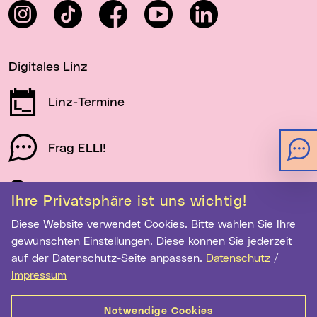
Instagram
TikTok
Facebook
YouTube
LinkedIn
Digitales Linz
Linz-Termine
Frag ELLI!
Schau auf Linz
Ihre Privatsphäre ist uns wichtig!
Diese Website verwendet Cookies. Bitte wählen Sie Ihre
gewünschten Einstellungen. Diese können Sie jederzeit
Newsletter-Anmeldung
auf der Datenschutz-Seite anpassen.
Datenschutz
/
Impressum
E-Mail-Adresse eingeben
Notwendige Cookies