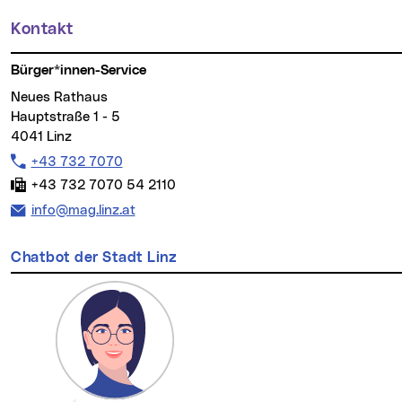
Kontakt
Weitere Informationen
Bürger*innen-Service
Neues Rathaus
Hauptstraße 1 - 5
4041 Linz
Telefon:
+43 732 7070
Fax:
+43 732 7070 54 2110
E-Mail Adresse:
info@mag.linz.at
Chatbot der Stadt Linz