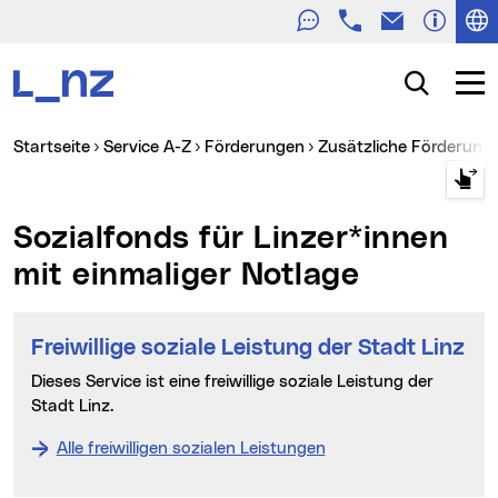
Telefon
E-Mail
Zur Navigation
Zum Inhalt
Zur Suche
Suche
Navig
Sie sind hier:
Startseite
Service A-Z
Förderungen
Zusätzliche Förderung
Sozialfonds für Linzer*innen
mit einmaliger Notlage
Freiwillige soziale Leistung der Stadt Linz
Dieses Service ist eine freiwillige soziale Leistung der
Stadt Linz.
Alle freiwilligen sozialen Leistungen