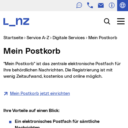
Telefon
E-Mail
Zur Navigation
Zum Inhalt
Zur Suche
Suche
Navig
Sie sind hier:
(aktu
Startseite
Service A-Z
Digitale Services
Mein Postkorb
Mein Postkorb
"Mein Postkorb" ist das zentrale elektronische Postfach für
Ihre behördlichen Nachrichten. Die Registrierung ist mit
wenig Zeitaufwand, kostenlos und online möglich.
Mein Postkorb jetzt einrichten
Ihre Vorteile auf einen Blick:
Ein elektronisches Postfach für sämtliche
Nachrichten