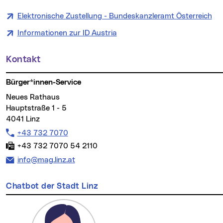
Elektronische Zustellung - Bundeskanzleramt Österreich
(ne
Informationen zur ID Austria
(neues Fenster)
Kontakt
Weitere Informationen
Bürger*innen-Service
Neues Rathaus
Hauptstraße 1 - 5
4041 Linz
Telefon:
+43 732 7070
Fax:
+43 732 7070 54 2110
E-Mail Adresse:
info@mag.linz.at
Chatbot der Stadt Linz