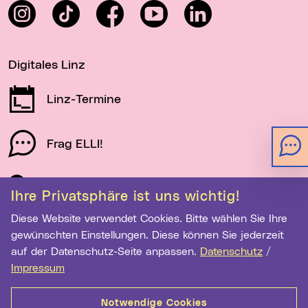
Instagram
TikTok
Facebook
YouTube
LinkedIn
Digitales Linz
Linz-Termine
Frag ELLI!
Schau auf Linz
Ihre Privatsphäre ist uns wichtig!
Diese Website verwendet Cookies. Bitte wählen Sie Ihre
gewünschten Einstellungen. Diese können Sie jederzeit
Newsletter-Anmeldung
auf der Datenschutz-Seite anpassen.
Datenschutz
/
E-Mail-Adresse eingeben
Impressum
Notwendige Cookies