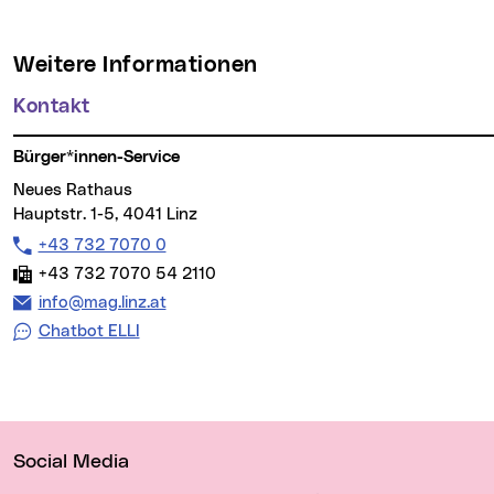
Weitere Informationen
Kontakt
Bürger*innen-Service
Neues Rathaus
Hauptstr. 1-5, 4041 Linz
Telefon:
+43 732 7070 0
Fax:
+43 732 7070 54 2110
E-Mail Adresse:
info@mag.linz.at
Chatbot ELLI
Wichtige Links
Social Media