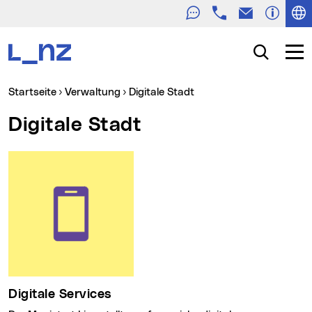
Telefon
E-Mail
Zur Navigation
Zum Inhalt
Zur Suche
Suche
Navig
Sie sind hier:
Startseite
Verwaltung
Digitale Stadt
Digitale Stadt
Digitale Services