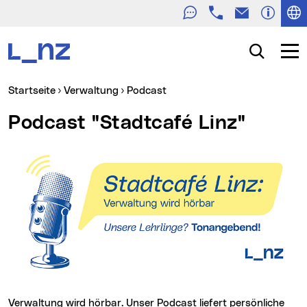
Telefon
E-Mail
Zur Navigation
Zum Inhalt
Zur Suche
Suche
Navig
Sie sind hier:
Startseite
Verwaltung
Podcast
Podcast "Stadtcafé Linz"
Verwaltung wird hörbar. Unser Podcast liefert persönliche