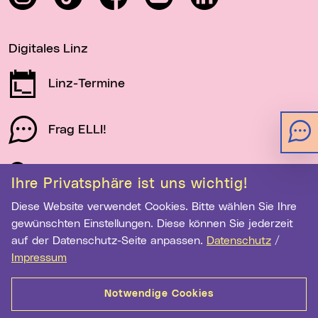
Digitales Linz
Linz-Termine
Frag ELLI!
Schau auf Linz
Ihre Privatsphäre ist uns wichtig!
Diese Website verwendet Cookies. Bitte wählen Sie Ihre
gewünschten Einstellungen. Diese können Sie jederzeit
Newsletter-Anmeldung
auf der Datenschutz-Seite anpassen.
Datenschutz
/
E-Mail-Adresse eingeben
Impressum
Notwendige Cookies
Anmelden