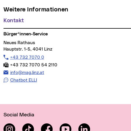
Weitere Informationen
Kontakt
Bürger*innen-Service
Neues Rathaus
Hauptstr. 1-5, 4041 Linz
Telefon:
+43 732 7070 0
Fax:
+43 732 7070 54 2110
E-Mail Adresse:
info@mag.linz.at
Chatbot ELLI
Wichtige Links
Social Media
Instagram
TikTok
Facebook
YouTube
LinkedIn