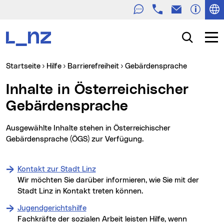
Telefon
E-Mail
Zur Navigation
Zum Inhalt
Zur Suche
Suche
Navig
Sie sind hier:
Startseite
Hilfe
Barrierefreiheit
Gebärdensprache
Inhalte in Österreichischer
Gebärdensprache
Ausgewählte Inhalte stehen in Österreichischer
Gebärdensprache (ÖGS) zur Verfügung.
Kontakt zur Stadt Linz
Wir möchten Sie darüber informieren, wie Sie mit der
Stadt Linz in Kontakt treten können.
Jugendgerichtshilfe
Fachkräfte der sozialen Arbeit leisten Hilfe, wenn