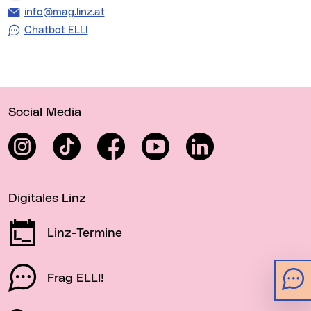
E-Mail Adresse:
info@mag.linz.at
Chatbot ELLI
Wichtige Links
Social Media
Instagram
TikTok
Facebook
YouTube
LinkedIn
Digitales Linz
Linz-Termine
Frag ELLI!