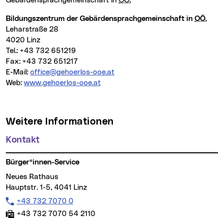
Gebärdensprachgemeinschaft in
OÖ.
Bildungszentrum der Gebärdensprachgemeinschaft in
OÖ.
Leharstraße 28
4020 Linz
Tel.: +43 732 651219
Fax: +43 732 651217
E-Mail:
office@gehoerlos-ooe.at
Web:
www.gehoerlos-ooe.at
(neues Fenster)
Weitere Informationen
Kontakt
Bürger*innen-Service
Neues Rathaus
Hauptstr. 1-5, 4041 Linz
Telefon:
+43 732 7070 0
Fax:
+43 732 7070 54 2110