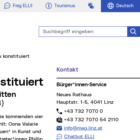
Gebärdensprache
Frag ELLI!
Tourismus
Deutsch
Suchbegriff eingeben
Suc
u konstituiert
Kontakt
Weitere Informationen
stituiert
Bürger*innen-Service
Neues Rathaus
)
Hauptstr. 1-5, 4041 Linz
Telefon:
+43 732 7070 0
Fax:
+43 732 7070 54 2110
lt: Oona Valarie
E-Mail Adresse:
info@mag.linz.at
auen* in Kunst und
Chatbot ELLI
reter*innen Phillip