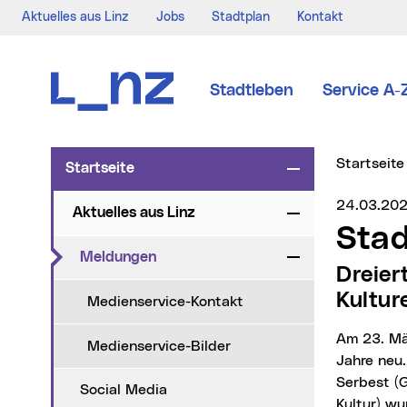
Aktuelles aus Linz
Jobs
Stadtplan
Kontakt
Zur Navigation
Zum Inhalt
Zur Suche
Stadtleben
Service A-
Sie sind hi
Startseite
Startseite
Zuklappen
Medienser
24.03.20
Aktuelles aus Linz
Zuklappen
Sta
(aktueller Menüpunkt)
Meldungen
Zuklappen
Dreierteam an der Spitze – Fokus auf den dritten
Kultur
Medienservice-Kontakt
Am 23. März 2026 konstituierte sich der Stadtkulturbeirat (SKB) für die kommenden vier
Medienservice-Bilder
Jahre neu
Serbest (G
Social Media
Kultur) wu