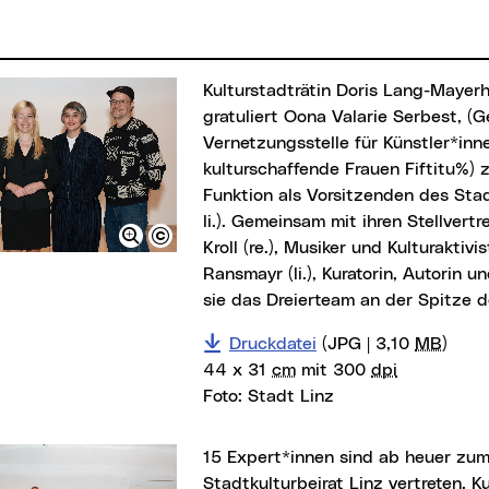
Kulturstadträtin Doris Lang-Mayerhofer (2. vo. li)
gratuliert Oona Valarie Serbest, (G
Vernetzungsstelle für Künstler*inn
kulturschaffende Frauen Fiftitu%) 
Funktion als Vorsitzenden des Stadt
li.). Gemeinsam mit ihren Stellvertre
Kroll (re.), Musiker und Kulturaktivi
Ransmayr (li.), Kuratorin, Autorin u
sie das Dreierteam an der Spitze 
Druckdatei
(JPG | 3,10
MB
)
44 x 31
cm
mit 300
dpi
Foto:
Stadt Linz
15 Expert*innen sind ab heuer zum ersten Mal im
Stadtkulturbeirat Linz vertreten. Ku