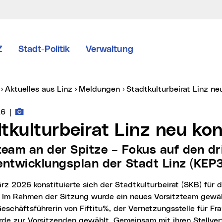
Z
Stadt-Politik
Verwaltung
er:
Aktuelles aus Linz
Meldungen
Stadtkulturbeirat Linz ne
Fotos zur Meldung
vice vom:
26
|
dtkulturbeirat Linz neu kon
entwicklungsplan der Stadt Linz (KEP3
. Im Rahmen der Sitzung wurde ein neues Vorsitzteam gewäh
eschäftsführerin von Fiftitu%, der Vernetzungsstelle für Fr
rde zur Vorsitzenden gewählt. Gemeinsam mit ihren Stellvert