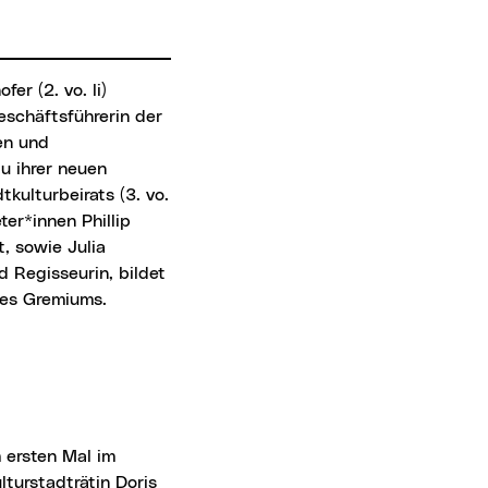
eschäftsführerin der
en und
zu ihrer neuen
kulturbeirats (3. vo.
ter*innen Phillip
st, sowie Julia
nd Regisseurin, bildet
des Gremiums.
lturstadträtin Doris