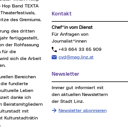
Hip Hop Band TEXTA
Theaterfestivals,
Kontakt
Spitze des Gremiums.
Chef*in vom Dienst
Für Anfragen von
hr fertiggestellt,
Journalist*innen
ion der Rohfassung
Telefon:
+43 664 33 65 909
 für die
E-Mail Adresse:
cvd@mag.linz.at
ird sich die Arbeit
ten.
Newsletter
 die fundierte
Immer gut informiert mit
ulturelle Leben
den aktuellen Newslettern
zeit danke ich
der Stadt Linz.
n Beiratsmitgliedern
Newsletter abonnieren
ulturstadt mit
t Kulturstadträtin
.