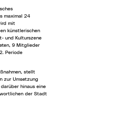
us maximal 24
ird mit
len künstlerischen
st- und Kulturszene
eten, 9 Mitglieder
2. Periode
ven zur Umsetzung
 darüber hinaus eine
twortlichen der Stadt