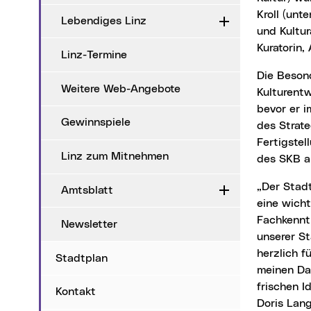
Kroll (un
Lebendiges Linz
Aufklappen
und Kultur
Kuratorin,
Linz-Termine
Die Besonderheit dieser Konstituierung ist die Parallelität zur Finalisierung des dritten
Weitere Web-Angebote
Kulturentw
bevor er i
Gewinnspiele
des Strate
Fertigstel
Linz zum Mitnehmen
des SKB a
„Der Stadtkulturbeirat bringt mit seinen Vertreter*innen aus allen kulturellen Bereichen
Amtsblatt
Aufklappen
eine wicht
Fachkennt
Newsletter
unserer S
herzlich f
Stadtplan
meinen Dan
frischen I
Kontakt
Doris Lang