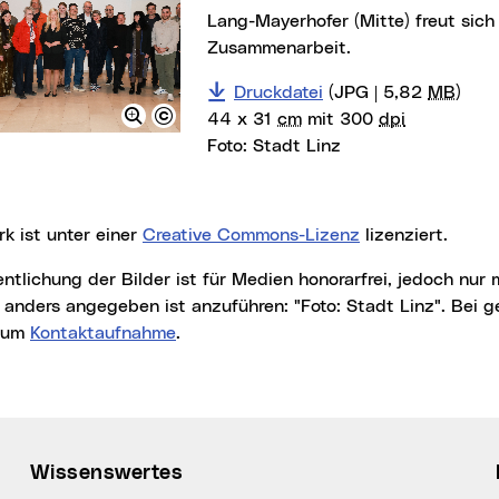
Lang-Mayerhofer (Mitte) freut sich
Zusammenarbeit.
Druckdatei
(JPG | 5,82
MB
)
44 x 31
cm
mit 300
dpi
Foto:
Stadt Linz
rk ist unter einer
Creative Commons-Lizenz
lizenziert.
t anders angegeben ist anzuführen: "Foto: Stadt Linz". Bei
r um
Kontaktaufnahme
.
Wissenswertes