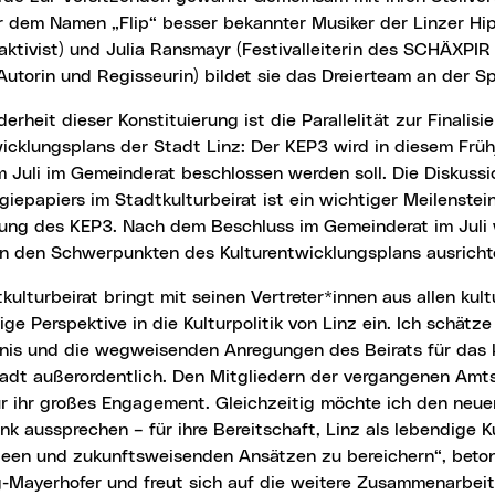
ter dem Namen „Flip“ besser bekannter Musiker der Linzer 
aktivist) und Julia Ransmayr (Festivalleiterin des SCHÄXPIR 
 Autorin und Regisseurin) bildet sie das Dreierteam an der 
icklungsplans der Stadt Linz: Der KEP3 wird in diesem Frühja
m Juli im Gemeinderat beschlossen werden soll. Die Diskuss
giepapiers im Stadtkulturbeirat ist ein wichtiger Meilenstein
lung des KEP3. Nach dem Beschluss im Gemeinderat im Juli w
n den Schwerpunkten des Kulturentwicklungsplans ausrich
ige Perspektive in die Kulturpolitik von Linz ein. Ich schätze
nis und die wegweisenden Anregungen des Beirats für das k
tadt außerordentlich. Den Mitgliedern der vergangenen Amts
ür ihr großes Engagement. Gleichzeitig möchte ich den neue
k aussprechen – für ihre Bereitschaft, Linz als lebendige K
deen und zukunftsweisenden Ansätzen zu bereichern“, beton
-Mayerhofer und freut sich auf die weitere Zusammenarbeit