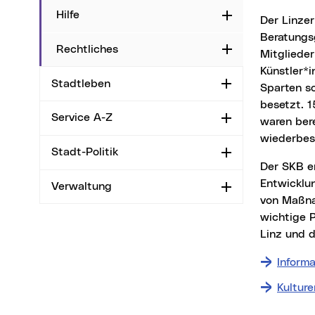
Hilfe
Aufklappen
Der Linzer Stadtkulturbeirat wurde im September 2001 als kulturpolitisches
Beratungs
Rechtliches
Aufklappen
Mitglieder
Künstler*i
Stadtleben
Aufklappen
Sparten so
besetzt. 1
Service A-Z
Aufklappen
waren ber
wiederbest
Stadt-Politik
Aufklappen
Der SKB erarbeitet Rahmenkonzepte, gibt Anstöße für Evaluierungsmaßnahmen, stellt
Entwicklun
Verwaltung
Aufklappen
von Maßna
wichtige P
Linz und d
Inform
Kultur