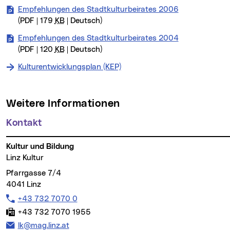
Empfehlungen des Stadtkulturbeirates 2006
(PDF | 179
KB
| Deutsch)
Empfehlungen des Stadtkulturbeirates 2004
(PDF | 120
KB
| Deutsch)
Kulturentwicklungsplan (KEP)
Weitere Informationen
Kontakt
Kultur und Bildung
Linz Kultur
Pfarrgasse 7/4
4041 Linz
Telefon:
+43 732 7070 0
Fax:
+43 732 7070 1955
E-Mail Adresse:
lk@mag.linz.at