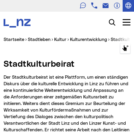
Telefon
E-Mail
Zur Navigation
Zum Inhalt
Zur Suche
Suche
Navig
Sie sind hier:
Startseite
Stadtleben
Kultur
Kulturentwicklung
Stadtkultu
Stadtkulturbeirat
Der Stadtkulturbeirat ist eine Plattform, um einen ständigen
Diskurs über die kulturelle Entwicklung in Linz zu führen und
eine kontinuierliche Weiterentwicklung und Anpassung an
die Anforderungen einer zeitgemäßen Kulturarbeit zu
initiieren. Weiters dient dieses Gremium zur Beurteilung der
Wirksamkeit von Kulturfördermaßnahmen und zur
Vertiefung des Dialoges zwischen den kulturpolitisch
Verantwortlichen der Stadt Linz und den Linzer Kunst- und
Kulturschaffenden. Er richtet seine Arbeit nach den Leitlinien